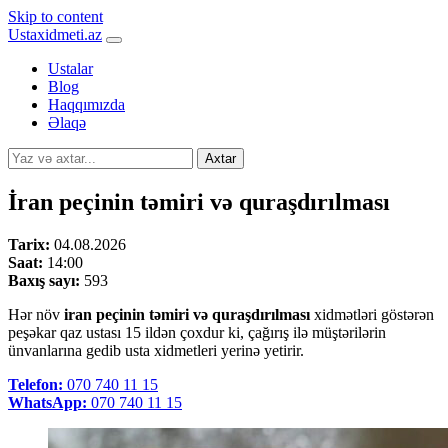
Skip to content
Ustaxidmeti.az
Ustalar
Blog
Haqqımızda
Əlaqə
Axtar
İran peçinin təmiri və quraşdırılması
Tarix:
04.08.2026
Saat:
14:00
Baxış sayı:
593
Hər növ
iran peçinin təmiri və quraşdırılması
xidmətləri göstərən
peşəkar qaz ustası 15 ildən çoxdur ki, çağırış ilə müştərilərin
ünvanlarına gedib usta xidmetleri yerinə yetirir.
Telefon:
070 740 11 15
WhatsApp:
070 740 11 15