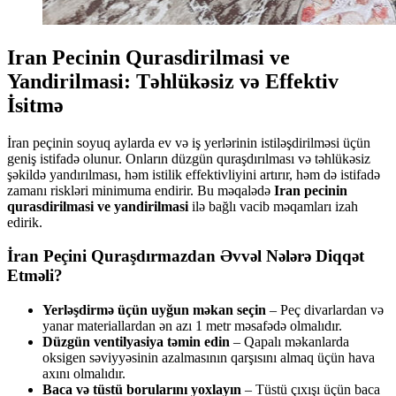
Iran Pecinin Qurasdirilmasi ve
Yandirilmasi: Təhlükəsiz və Effektiv
İsitmə
İran peçinin soyuq aylarda ev və iş yerlərinin istiləşdirilməsi üçün
geniş istifadə olunur. Onların düzgün quraşdırılması və təhlükəsiz
şəkildə yandırılması, həm istilik effektivliyini artırır, həm də istifadə
zamanı riskləri minimuma endirir. Bu məqalədə
Iran pecinin
qurasdirilmasi ve yandirilmasi
ilə bağlı vacib məqamları izah
edirik.
İran Peçini Quraşdırmazdan Əvvəl Nələrə Diqqət
Etməli?
Yerləşdirmə üçün uyğun məkan seçin
– Peç divarlardan və
yanar materiallardan ən azı 1 metr məsafədə olmalıdır.
Düzgün ventilyasiya təmin edin
– Qapalı məkanlarda
oksigen səviyyəsinin azalmasının qarşısını almaq üçün hava
axını olmalıdır.
Baca və tüstü borularını yoxlayın
– Tüstü çıxışı üçün baca