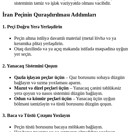
sisteminin təmiz və işlək vəziyyətdə olması vacibdir.
İran Peçinin Quraşdırılması Addımları
1. Peçi Doğru Yerə Yerləşdirin
Peçin altına istiliyə davamlı material (metal lövhə və ya
keramika plitə) yerləşdirin.
Otaq daxilində və ya açıq məkanda istifadə məqsədinə uyğun
yer seçin.
2. Yanacaq Sistemini Qoşun
Qazla işləyən peçlər üçün
– Qaz borusunu sobaya düzgün
bağlayın və sızma yoxlaması aparın.
Mazut və dizel peçləri üçün
– Yanacaq çənini təhlükəsiz
yerə qoyun və nasos sistemini düzgün bağlayın.
Odun və kömür peçləri üçün
– Yanacaq üçün uyğun
bölməni təmizləyin və tüstü borusunu düzgün qoşun.
3. Baca və Tüstü Çıxışını Yoxlayın
Peçin tüstü borusunu bacaya möhkəm bağlayın.