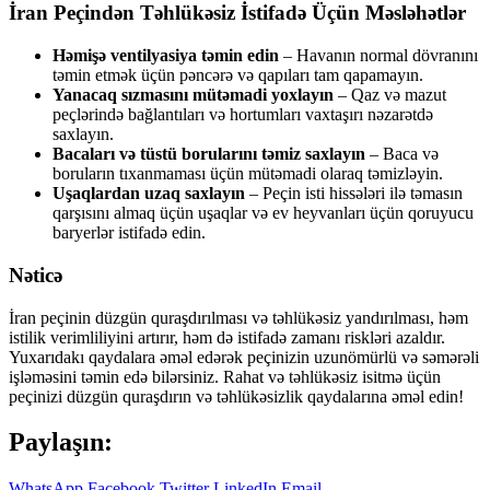
İran Peçindən Təhlükəsiz İstifadə Üçün Məsləhətlər
Həmişə ventilyasiya təmin edin
– Havanın normal dövranını
təmin etmək üçün pəncərə və qapıları tam qapamayın.
Yanacaq sızmasını mütəmadi yoxlayın
– Qaz və mazut
peçlərində bağlantıları və hortumları vaxtaşırı nəzarətdə
saxlayın.
Bacaları və tüstü borularını təmiz saxlayın
– Baca və
boruların tıxanmaması üçün mütəmadi olaraq təmizləyin.
Uşaqlardan uzaq saxlayın
– Peçin isti hissələri ilə təmasın
qarşısını almaq üçün uşaqlar və ev heyvanları üçün qoruyucu
baryerlər istifadə edin.
Nəticə
İran peçinin düzgün quraşdırılması və təhlükəsiz yandırılması, həm
istilik verimliliyini artırır, həm də istifadə zamanı riskləri azaldır.
Yuxarıdakı qaydalara əməl edərək peçinizin uzunömürlü və səmərəli
işləməsini təmin edə bilərsiniz. Rahat və təhlükəsiz isitmə üçün
peçinizi düzgün quraşdırın və təhlükəsizlik qaydalarına əməl edin!
Paylaşın:
WhatsApp
Facebook
Twitter
LinkedIn
Email