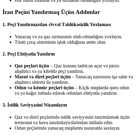
Hər hansı tıxanma və ya sızmanın olmadığını yoxlayın.
İran Peçini Yandırmaq Üçün Addımlar
1. Peçi Yandırmazdan Əvvəl Təhlükəsizlik Yoxlaması
Yanacaq və ya qaz sızmasının olub-olmadığını yoxlayın.
Tüstü çıxış sisteminin işlək olduğuna əmin olun.
2. Peçi Ehtiyatla Yandırın
Qaz peçləri üçün
– Qaz kranını tədricən açın və piezo
alışdırıcı və ya kibritlə peçi yandırın.
Mazut və dizel peçləri üçün
– Yanacaq nasosunu işə salın və
alışdırıcı sistemi ilə yandırın.
Odun və kömür peçləri üçün
– Kiçik miqdarda quru odun
və ya kağız istifadə edərək odunları ehtiyatla yandırın.
3. İstilik Səviyyəsini Nizamlayın
Qaz və dizel peçlərində istilik səviyyəsini tənzimləmək üçün
termostat və hava tənzimləyicilərindən istifadə edin.
Odun peçlərində yanacaq miqdarını nəzarətdə saxlayın.