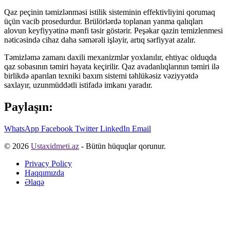
Qaz peçinin təmizlənməsi istilik sisteminin effektivliyini qorumaq
üçün vacib prosedurdur. Brülörlərdə toplanan yanma qalıqları
alovun keyfiyyətinə mənfi təsir göstərir. Peşəkar qazin temizlenmesi
nəticəsində cihaz daha səmərəli işləyir, artıq sərfiyyat azalır.
Təmizləmə zamanı daxili mexanizmlər yoxlanılır, ehtiyac olduqda
qaz sobasının təmiri həyata keçirilir. Qaz avadanlıqlarının təmiri ilə
birlikdə aparılan texniki baxım sistemi təhlükəsiz vəziyyətdə
saxlayır, uzunmüddətli istifadə imkanı yaradır.
Paylaşın:
WhatsApp
Facebook
Twitter
LinkedIn
Email
© 2026
Ustaxidmeti.az
- Bütün hüquqlar qorunur.
Privacy Policy
Haqqımızda
Əlaqə