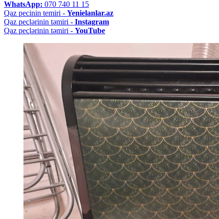
WhatsApp:
070 740 11 15
Qaz pecinin temiri -
Yenielanlar.az
Qaz peçlərinin təmiri -
Instagram
Qaz peçlərinin təmiri -
YouTube