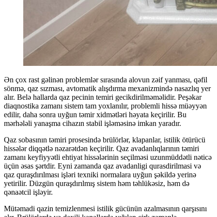
Ən çox rast gəlinən problemlər sırasında alovun zəif yanması, qəfil
sönmə, qaz sızması, avtomatik alışdırma mexanizmində nasazlıq yer
alır. Belə hallarda qaz pecinin temiri gecikdirilməməlidir. Peşəkar
diaqnostika zamanı sistem tam yoxlanılır, problemli hissə müəyyən
edilir, daha sonra uyğun təmir xidmətləri həyata keçirilir. Bu
mərhələli yanaşma cihazın stabil işləməsinə imkan yaradır.
Qaz sobasının təmiri prosesində brülörlər, klapanlar, istilik ötürücü
hissələr diqqətlə nəzarətdən keçirilir. Qaz avadanlıqlarının təmiri
zamanı keyfiyyətli ehtiyat hissələrinin seçilməsi uzunmüddətli nəticə
üçün əsas şərtdir. Eyni zamanda qaz avadanligi qurasdirilmasi və
qaz quraşdırılması işləri texniki normalara uyğun şəkildə yerinə
yetirilir. Düzgün quraşdırılmış sistem həm təhlükəsiz, həm də
qənaətcil işləyir.
Mütəmadi qazin temizlenmesi istilik gücünün azalmasının qarşısını