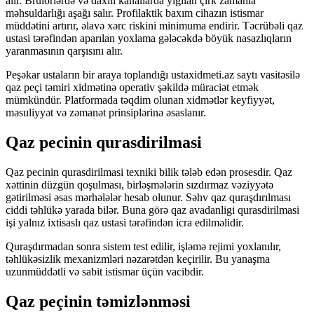
alır. Brülörlərdə və daxili kanallarda yığılan çirk zamanla
məhsuldarlığı aşağı salır. Profilaktik baxım cihazın istismar
müddətini artırır, əlavə xərc riskini minimuma endirir. Təcrübəli qaz
ustasi tərəfindən aparılan yoxlama gələcəkdə böyük nasazlıqların
yaranmasının qarşısını alır.
Peşəkar ustaların bir araya toplandığı ustaxidmeti.az saytı vasitəsilə
qaz peçi təmiri xidmətinə operativ şəkildə müraciət etmək
mümkündür. Platformada təqdim olunan xidmətlər keyfiyyət,
məsuliyyət və zəmanət prinsiplərinə əsaslanır.
Qaz pecinin qurasdirilmasi
Qaz pecinin qurasdirilmasi texniki bilik tələb edən prosesdir. Qaz
xəttinin düzgün qoşulması, birləşmələrin sızdırmaz vəziyyətə
gətirilməsi əsas mərhələlər hesab olunur. Səhv qaz quraşdırılması
ciddi təhlükə yarada bilər. Buna görə qaz avadanligi qurasdirilmasi
işi yalnız ixtisaslı qaz ustasi tərəfindən icra edilməlidir.
Quraşdırmadan sonra sistem test edilir, işləmə rejimi yoxlanılır,
təhlükəsizlik mexanizmləri nəzarətdən keçirilir. Bu yanaşma
uzunmüddətli və sabit istismar üçün vacibdir.
Qaz peçinin təmizlənməsi