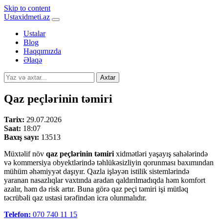
Skip to content
Ustaxidmeti.az
Ustalar
Blog
Haqqımızda
Əlaqə
Axtar
Qaz peçlərinin təmiri
Tarix:
29.07.2026
Saat:
18:07
Baxış sayı:
13513
Müxtəlif növ
qaz peçlərinin təmiri
xidmətləri yaşayış sahələrində
və kommersiya obyektlərində təhlükəsizliyin qorunması baxımından
mühüm əhəmiyyət daşıyır. Qazla işləyən istilik sistemlərində
yaranan nasazlıqlar vaxtında aradan qaldırılmadıqda həm komfort
azalır, həm də risk artır. Buna görə qaz peçi təmiri işi mütləq
təcrübəli qaz ustasi tərəfindən icra olunmalıdır.
Telefon:
070 740 11 15