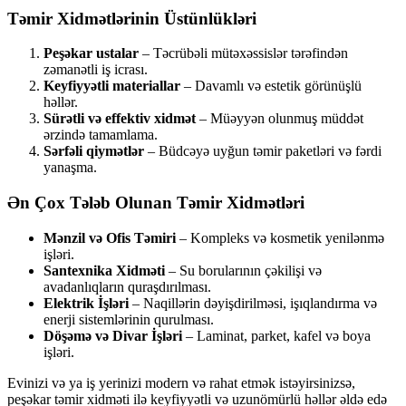
Təmir Xidmətlərinin Üstünlükləri
Peşəkar ustalar
– Təcrübəli mütəxəssislər tərəfindən
zəmanətli iş icrası.
Keyfiyyətli materiallar
– Davamlı və estetik görünüşlü
həllər.
Sürətli və effektiv xidmət
– Müəyyən olunmuş müddət
ərzində tamamlama.
Sərfəli qiymətlər
– Büdcəyə uyğun təmir paketləri və fərdi
yanaşma.
Ən Çox Tələb Olunan Təmir Xidmətləri
Mənzil və Ofis Təmiri
– Kompleks və kosmetik yenilənmə
işləri.
Santexnika Xidməti
– Su borularının çəkilişi və
avadanlıqların quraşdırılması.
Elektrik İşləri
– Naqillərin dəyişdirilməsi, işıqlandırma və
enerji sistemlərinin qurulması.
Döşəmə və Divar İşləri
– Laminat, parket, kafel və boya
işləri.
Evinizi və ya iş yerinizi modern və rahat etmək istəyirsinizsə,
peşəkar təmir xidməti ilə keyfiyyətli və uzunömürlü həllər əldə edə