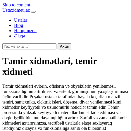
Skip to content
Ustaxidmeti.az
Ustalar
Blog
Haqqımızda
Əlaqə
Axtar
Təmir xidmətləri, temir
xidmeti
Təmir xidmətləri evlərin, ofislərin və obyektlərin yenilənməsi,
funksionallığının artırılması və estetik görünüşünün yaxşılaşdırılması
üçün vacibdir. Peşəkar ustalar tərəfindən həyata keçirilən mənzil
təmiri, santexnika, elektrik işləri, döşəmə, divar yenilənməsi kimi
xidmətlər keyfiyyətli və uzunömürlü nəticələr təmin edir. Təmir
prosesində yüksək keyfiyyətli materiallardan istifadə edilməsi və
dəqiq işçilik binanın dayanıqlılığını artırır. Sərfəli və zəmanətli təmir
xidmətləri axtarırsınızsa, təcrübəli ustalarla əlaqə saxlayaraq
istədiyiniz dizayna və funksionallığa sahib ola bilərsiniz!