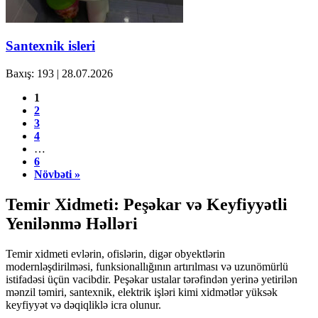
Santexnik isleri
Baxış: 193
|
28.07.2026
1
2
3
4
…
6
Növbəti »
Temir Xidmeti: Peşəkar və Keyfiyyətli
Yenilənmə Həlləri
Temir xidmeti evlərin, ofislərin, digər obyektlərin
modernləşdirilməsi, funksionallığının artırılması və uzunömürlü
istifadəsi üçün vacibdir. Peşəkar ustalar tərəfindən yerinə yetirilən
mənzil təmiri, santexnik, elektrik işləri kimi xidmətlər yüksək
keyfiyyət və dəqiqliklə icra olunur.