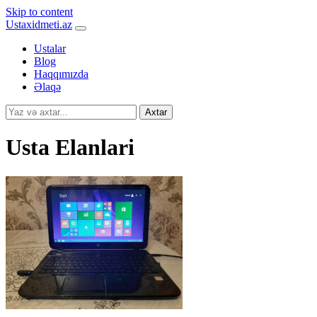
Skip to content
Ustaxidmeti.az
Ustalar
Blog
Haqqımızda
Əlaqə
Axtar
Usta Elanlari