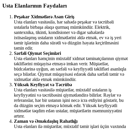
Usta Elanlarının Faydaları
Peşəkar Xidmətlərə Asan Giriş
Usta elanları vasitəsilə, hər sahədə peşəkar və təcrübəli
ustalarla birbaşa əlaqə qurmaq mümkündür. Elektrik,
santexnika, tikinti, kondisioner və digər sahələrdə
ixtisaslaşmış ustaların xidmətlərini əldə etmək, ev və iş yeri
təmir işlərinin daha sürətli və düzgün həyata keçirilməsini
təmin edir.
Sərfəli Qiymət Seçimləri
Usta elanları həmçinin müxtəlif xidmət təminatçılarının qiymət
təkliflərini müqayisə etməyə imkan verir. Müştərilər,
büdcələrinə uyğun, ən sərfəli və keyfiyyətli təklifləri asanlıqla
seçə bilərlər. Qiymət müqayisəsi edərək daha sərfəli təmir və
xidmətlər əldə etmək mümkündür.
Yüksək Keyfiyyət və Təcrübə
Usta elanları vasitəsilə müştərilər, müxtəlif ustaların iş
keyfiyyətini və təcrübəsini qiymətləndirə bilirlər. Rəylər və
referanslar, hər bir ustanın işini necə icra etdiyini göstərir, bu
da düzgün seçim etməyə kömək edir. Yüksək keyfiyyətli
xidmətlər təqdim edən ustalar, müştərilərin məmnuniyyətini
artırır.
Zaman və Əməkdaşlıq Rahatlığı
Usta elanları ilə müştərilər, müxtəlif təmir işləri üçün vaxtında