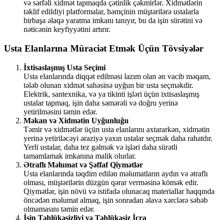
və sərfəli xidmət tapmaqda çətinlik çəkmirlər. Xidmətlərin
təklif edildiyi platformalar, həmçinin müştərilərə ustalarla
birbaşa əlaqə yaratma imkanı tanıyır, bu da işin sürətini və
nəticənin keyfiyyətini artırır.
Usta Elanlarına Müraciət Etmək Üçün Tövsiyələr
İxtisaslaşmış Usta Seçimi
Usta elanlarında diqqət edilməsi lazım olan ən vacib məqam,
tələb olunan xidmət sahəsinə uyğun bir usta seçməkdir.
Elektrik, santexnika, və ya tikinti işləri üçün ixtisaslaşmış
ustalar tapmaq, işin daha səmərəli və doğru yerinə
yetirilməsini təmin edər.
Məkan və Xidmətin Uyğunluğu
Təmir və xidmətlər üçün usta elanlarını axtararkən, xidmətin
yerinə yetiriləcəyi əraziyə yaxın ustalar seçmək daha rahatdır.
Yerli ustalar, daha tez gəlmək və işləri daha sürətli
tamamlamak imkanına malik olurlar.
Ətraflı Məlumat və Şəffaf Qiymətlər
Usta elanlarında təqdim edilən məlumatların aydın və ətraflı
olması, müştərilərin düzgün qərar verməsinə kömək edir.
Qiymətlər, işin növü və istifadə olunacaq materiallar haqqında
öncədən məlumat almaq, işin sonradan əlavə xərclərə səbəb
olmamasını təmin edər.
İşin Təhlükəsizliyi və Təhlükəsiz İcra