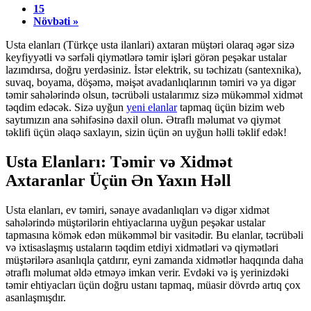
15
Növbəti »
Usta elanları (Türkçe usta ilanlari) axtaran müştəri olaraq əgər sizə
keyfiyyətli və sərfəli qiymətlərə təmir işləri görən peşəkar ustalar
lazımdırsa, doğru yerdəsiniz. İstər elektrik, su təchizatı (santexnika),
suvaq, boyama, döşəmə, məişət avadanlıqlarının təmiri və ya digər
təmir sahələrində olsun, təcrübəli ustalarımız sizə mükəmməl xidmət
təqdim edəcək. Sizə uyğun
yeni elanlar
tapmaq üçün bizim web
saytımızın ana səhifəsinə daxil olun. Ətraflı məlumat və qiymət
təklifi üçün əlaqə saxlayın, sizin üçün ən uyğun həlli təklif edək!
Usta Elanları: Təmir və Xidmət
Axtaranlar Üçün Ən Yaxın Həll
Usta elanları, ev təmiri, sənaye avadanlıqları və digər xidmət
sahələrində müştərilərin ehtiyaclarına uyğun peşəkar ustalar
tapmasına kömək edən mükəmməl bir vasitədir. Bu elanlar, təcrübəli
və ixtisaslaşmış ustaların təqdim etdiyi xidmətləri və qiymətləri
müştərilərə asanlıqla çatdırır, eyni zamanda xidmətlər haqqında daha
ətraflı məlumat əldə etməyə imkan verir. Evdəki və iş yerinizdəki
təmir ehtiyacları üçün doğru ustanı tapmaq, müasir dövrdə artıq çox
asanlaşmışdır.