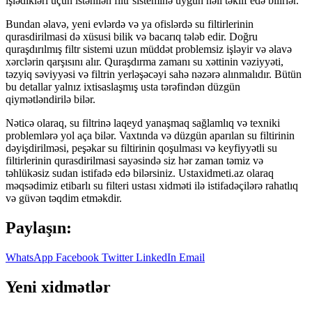
işlədikləri üçün istənilən filtr sisteminə uyğun həll təklif edə bilirlər.
Bundan əlavə, yeni evlərdə və ya ofislərdə su filtirlerinin
qurasdirilmasi də xüsusi bilik və bacarıq tələb edir. Doğru
quraşdırılmış filtr sistemi uzun müddət problemsiz işləyir və əlavə
xərclərin qarşısını alır. Quraşdırma zamanı su xəttinin vəziyyəti,
təzyiq səviyyəsi və filtrin yerləşəcəyi sahə nəzərə alınmalıdır. Bütün
bu detallar yalnız ixtisaslaşmış usta tərəfindən düzgün
qiymətləndirilə bilər.
Nəticə olaraq, su filtrinə laqeyd yanaşmaq sağlamlıq və texniki
problemlərə yol aça bilər. Vaxtında və düzgün aparılan su filtirinin
dəyişdirilməsi, peşəkar su filtirinin qoşulması və keyfiyyətli su
filtirlerinin qurasdirilmasi sayəsində siz hər zaman təmiz və
təhlükəsiz sudan istifadə edə bilərsiniz. Ustaxidmeti.az olaraq
məqsədimiz etibarlı su filteri ustası xidməti ilə istifadəçilərə rahatlıq
və güvən təqdim etməkdir.
Paylaşın:
WhatsApp
Facebook
Twitter
LinkedIn
Email
Yeni xidmətlər