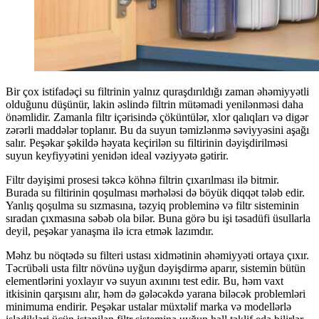
Bir çox istifadəçi su filtrinin yalnız quraşdırıldığı zaman əhəmiyyətli
olduğunu düşünür, lakin əslində filtrin mütəmadi yenilənməsi daha
önəmlidir. Zamanla filtr içərisində çöküntülər, xlor qalıqları və digər
zərərli maddələr toplanır. Bu da suyun təmizlənmə səviyyəsini aşağı
salır. Peşəkar şəkildə həyata keçirilən su filtirinin dəyişdirilməsi
suyun keyfiyyətini yenidən ideal vəziyyətə gətirir.
Filtr dəyişimi prosesi təkcə köhnə filtrin çıxarılması ilə bitmir.
Burada su filtirinin qoşulması mərhələsi də böyük diqqət tələb edir.
Yanlış qoşulma su sızmasına, təzyiq probleminə və filtr sisteminin
sıradan çıxmasına səbəb ola bilər. Buna görə bu işi təsadüfi üsullarla
deyil, peşəkar yanaşma ilə icra etmək lazımdır.
Məhz bu nöqtədə su filteri ustası xidmətinin əhəmiyyəti ortaya çıxır.
Təcrübəli usta filtr növünə uyğun dəyişdirmə aparır, sistemin bütün
elementlərini yoxlayır və suyun axınını test edir. Bu, həm vaxt
itkisinin qarşısını alır, həm də gələcəkdə yarana biləcək problemləri
minimuma endirir. Peşəkar ustalar müxtəlif marka və modellərlə