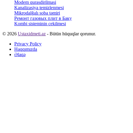
Modem qurasdirilmasi
Kanalizasiya temizlenmesi
Mikrodalğalı soba təmiri
Ремонт газовых плит в Баку
Kombi sisteminin cekilmesi
© 2026
Ustaxidmeti.az
- Bütün hüquqlar qorunur.
Privacy Policy
Haqqımızda
Əlaqə