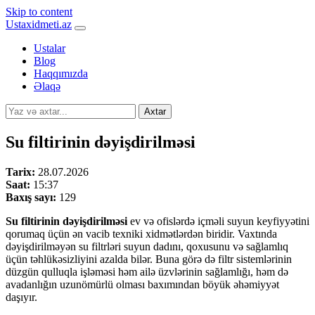
Skip to content
Ustaxidmeti.az
Ustalar
Blog
Haqqımızda
Əlaqə
Axtar
Su filtirinin dəyişdirilməsi
Tarix:
28.07.2026
Saat:
15:37
Baxış sayı:
129
Su filtirinin dəyişdirilməsi
ev və ofislərdə içməli suyun keyfiyyətini
qorumaq üçün ən vacib texniki xidmətlərdən biridir. Vaxtında
dəyişdirilməyən su filtrləri suyun dadını, qoxusunu və sağlamlıq
üçün təhlükəsizliyini azalda bilər. Buna görə də filtr sistemlərinin
düzgün qulluqla işləməsi həm ailə üzvlərinin sağlamlığı, həm də
avadanlığın uzunömürlü olması baxımından böyük əhəmiyyət
daşıyır.