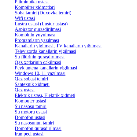
Pitiminutka ustası
Kompüter xidmətləri
Soba təmiri (Duxovka temiri)
Wifi ustasi
Lustra ustasi (Lustur ustası)
Aspirator qurasdirilmasi
Kombinin yuyulması
Proqramların yazılması
Kanallarin yigilmasi, TV kanalların yığılması
Televizorda kanallarin yigilmasi
Su filtirinin quraşdırılması
Qaz xətlərinin çəkilməsi
Peyk antena kanallarin yigilmasi
Windows 10, 11 yazılması
Qaz sobasi temiri
Santexnik xidmeti
Qaz ustası
Elektrik ustası, Elektrik xidmeti
Komputer ustasi
Su nasosu təmiri
Su motoru ustasi
Domofon ustasi
Su nasosunun təmiri
Domofon qurasdirilmasi
Iran peci ustasi