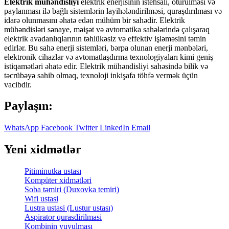
Elektrik mühəndisliyi
elektrik enerjisinin istehsalı, ötürülməsi və
paylanması ilə bağlı sistemlərin layihələndirilməsi, quraşdırılması və
idarə olunmasını əhatə edən mühüm bir sahədir. Elektrik
mühəndisləri sənaye, məişət və avtomatika sahələrində çalışaraq
elektrik avadanlıqlarının təhlükəsiz və effektiv işləməsini təmin
edirlər. Bu sahə enerji sistemləri, bərpa olunan enerji mənbələri,
elektronik cihazlar və avtomatlaşdırma texnologiyaları kimi geniş
istiqamətləri əhatə edir. Elektrik mühəndisliyi sahəsində bilik və
təcrübəyə sahib olmaq, texnoloji inkişafa töhfə vermək üçün
vacibdir.
Paylaşın:
WhatsApp
Facebook
Twitter
LinkedIn
Email
Yeni xidmətlər
Pitiminutka ustası
Kompüter xidmətləri
Soba təmiri (Duxovka temiri)
Wifi ustasi
Lustra ustasi (Lustur ustası)
Aspirator qurasdirilmasi
Kombinin yuyulması