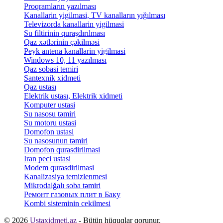
Proqramların yazılması
Kanallarin yigilmasi, TV kanalların yığılması
Televizorda kanallarin yigilmasi
Su filtirinin quraşdırılması
Qaz xətlərinin çəkilməsi
Peyk antena kanallarin yigilmasi
Windows 10, 11 yazılması
Qaz sobasi temiri
Santexnik xidmeti
Qaz ustası
Elektrik ustası, Elektrik xidmeti
Komputer ustasi
Su nasosu təmiri
Su motoru ustasi
Domofon ustasi
Su nasosunun təmiri
Domofon qurasdirilmasi
Iran peci ustasi
Modem qurasdirilmasi
Kanalizasiya temizlenmesi
Mikrodalğalı soba təmiri
Ремонт газовых плит в Баку
Kombi sisteminin cekilmesi
© 2026
Ustaxidmeti.az
- Bütün hüquqlar qorunur.