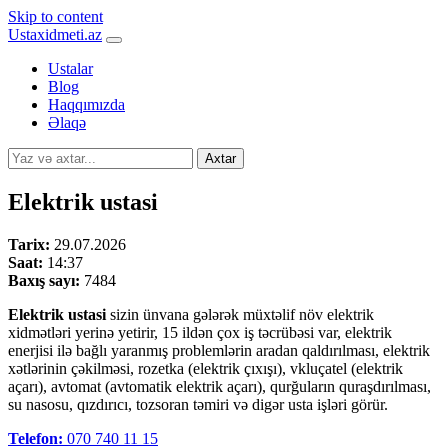
Skip to content
Ustaxidmeti.az
Ustalar
Blog
Haqqımızda
Əlaqə
Axtar
Elektrik ustasi
Tarix:
29.07.2026
Saat:
14:37
Baxış sayı:
7484
Elektrik ustasi
sizin ünvana gələrək müxtəlif növ elektrik
xidmətləri yerinə yetirir, 15 ildən çox iş təcrübəsi var, elektrik
enerjisi ilə bağlı yaranmış problemlərin aradan qaldırılması, elektrik
xətlərinin çəkilməsi, rozetka (elektrik çıxışı), vkluçatel (elektrik
açarı), avtomat (avtomatik elektrik açarı), qurğuların quraşdırılması,
su nasosu, qızdırıcı, tozsoran təmiri və digər usta işləri görür.
Telefon:
070 740 11 15