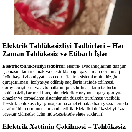
Elektrik Təhlükəsizliyi Tədbirləri – Hər
Zaman Təhlükəsiz və Etibarlı İşlər
Elektrik təhlükəsizliyi tədbirləri
elektrik avadanlıqlarının düzgün
işləməsini təmin etmək və elektriklə bağlı qəzalardan qorunmaq
üçün həyati əhəmiyyət kəsb edir. Elektrik sistemlərinin düzgün
quraşdırılması, izolyasiya edilmiş naqillərin istifadə edilməsi,
qoruyucu şitlərin və avtomatların quraşdırılması kimi tədbirlər
təhlükəsizliyi artırır. Həmçinin, elektrik cərəyanına qarşı qoruyucu
cihazlar və torpaqlama sistemlərinin düzgün qurulması vacibdir.
Elektrik təhlükəsizliyi prinsiplərinə əməl etməklə həm şəxsi, həm də
ətraf mühitin qorunmasını təmin edirik. Elektrik təhlükəsizliyi üzrə
peşəkar xidmətlər üçün mütəxəssislərlə əlaqə saxlayın!
Elektrik Xəttinin Çəkilməsi – Təhlükəsiz