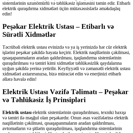
sistemlərinin uzunömürlü və təhlükəsiz işləməsini təmin edir. Etibarlı
elektrik quraşdırma xidmətləri üçün mütəxəssislərlə əməkdaşlıq
edin!
Peşəkar Elektrik Ustası – Etibarlı və
Sürətli Xidmətlər
Təcrübəli elektrik ustası evinizdə və ya iş yerinizdə hər cür elektrik
işlərini peşəkar şəkildə həyata keçirir. Elektrik naqillərinin çəkilməsi,
qısaqapanmaların aradan qaldırılması, işıqlandırma sistemlərinin
quraşdırılması və təmiri kimi xidmətlər təhlükəsizlik qaydalarına
uyğun şəkildə yerinə yetirilir. Keyfiyyətli və zəmanətli elektrik ustası
xidmətləri axtarırsınızsa, bizə müraciət edin və enerjinizi etibarlı
əllərə həvalə edin!
Elektrik Ustası Vəzifə Təlimatı – Peşəkar
və Təhlükəsiz İş Prinsipləri
Elektrik ustası
elektrik sistemlərinin quraşdırılması, texniki baxışı
və təmiri ilə məşğul olan peşəkardır. Onun əsas vəzifələrinə elektrik
naqillərinin çəkilməsi, qısaqapanmaların aradan qaldırılması,
avtomatların və şitlərin quraşdırılması, işıqlandırma sistemlərinin