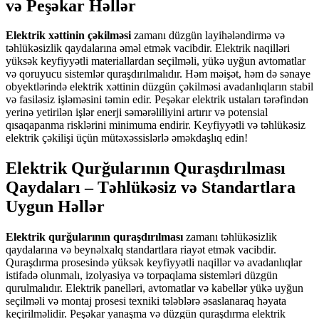
və Peşəkar Həllər
Elektrik xəttinin çəkilməsi
zamanı düzgün layihələndirmə və
təhlükəsizlik qaydalarına əməl etmək vacibdir. Elektrik naqilləri
yüksək keyfiyyətli materiallardan seçilməli, yükə uyğun avtomatlar
və qoruyucu sistemlər quraşdırılmalıdır. Həm məişət, həm də sənaye
obyektlərində elektrik xəttinin düzgün çəkilməsi avadanlıqların stabil
və fasiləsiz işləməsini təmin edir. Peşəkar elektrik ustaları tərəfindən
yerinə yetirilən işlər enerji səmərəliliyini artırır və potensial
qısaqapanma risklərini minimuma endirir. Keyfiyyətli və təhlükəsiz
elektrik çəkilişi üçün mütəxəssislərlə əməkdaşlıq edin!
Elektrik Qurğularının Quraşdırılması
Qaydaları – Təhlükəsiz və Standartlara
Uygun Həllər
Elektrik qurğularının quraşdırılması
zamanı təhlükəsizlik
qaydalarına və beynəlxalq standartlara riayət etmək vacibdir.
Quraşdırma prosesində yüksək keyfiyyətli naqillər və avadanlıqlar
istifadə olunmalı, izolyasiya və torpaqlama sistemləri düzgün
qurulmalıdır. Elektrik panelləri, avtomatlar və kabellər yükə uyğun
seçilməli və montaj prosesi texniki tələblərə əsaslanaraq həyata
keçirilməlidir. Peşəkar yanaşma və düzgün quraşdırma elektrik