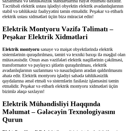
sazlanması və təhlükəsizlik standartlarına riayət edilməsi daxildir.
Təcrübəli elektrik ustası işlədiyi obyektin elektrik avadanlıqlarının
stabil və təhlükəsiz fəaliyyətini təmin etməlidir. Peşəkar və etibarlı
elektrik ustası xidmətləri üçün bizə müraciət edin!
Elektrik Montyoru Vəzifə Təlimatı –
Peşəkar Elektrik Xidmətləri
Elektrik montyoru
sənaye və məişət obyektlərində elektrik
sistemlərinin quraşdırılması, təmiri və texniki baxışı ilə məşğul olan
mütəxəssisdir. Onun əsas vəzifələri elektrik naqillərinin çəkilməsi,
transformator və paylayıcı şitlərin quraşdırılması, elektrik
avadanlıqlarının sazlanması və nasazlıqların aradan qaldırılmasını
əhatə edir. Elektrik montyoru işlədiyi sahədə təhlükəsizlik
qaydalarına əməl etməli və sistemlərin fasiləsiz işləməsini təmin
etməlidir. Peşəkar və etibarlı elektrik montyoru xidmətləri üçün
bizimlə əlaqə saxlayın!
Elektrik Mühəndisliyi Haqqında
Məlumat – Gələcəyin Texnologiyasını
Qurun