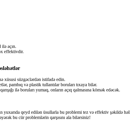
 ilə açın.
x effektivdir.
ləhətlər
 xüsusi süzgəclərdən istifadə edin.
lər, pambıq və plastik tullantılar boruları tıxaya bilər.
 qarışığı ilə boruları yumaq, onların açıq qalmasına kömək edəcək.
kin yuxarıda qeyd edilən üsullarla bu problemi tez və effektiv şəkildə 
ərək bu cür problemlərin qarşısını ala bilərsiniz!