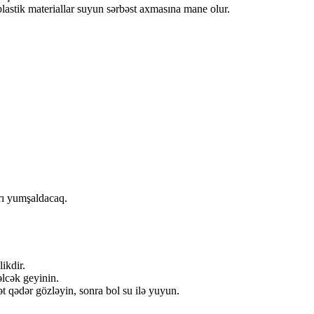
plastik materiallar suyun sərbəst axmasına mane olur.
rı yumşaldacaq.
ikdir.
əlcək geyinin.
t qədər gözləyin, sonra bol su ilə yuyun.