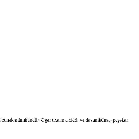
həll etmək mümkündür. Əgər tıxanma ciddi və davamlıdırsa, peşəkar