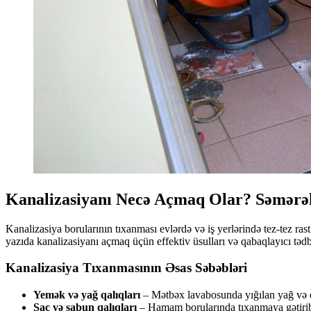
Kanalizasiyanı Necə Açmaq Olar? Səmərəli
Kanalizasiya borularının tıxanması evlərdə və iş yerlərində tez-tez rast
yazıda kanalizasiyanı açmaq üçün effektiv üsulları və qabaqlayıcı tədbi
Kanalizasiya Tıxanmasının Əsas Səbəbləri
Yemək və yağ qalıqları
– Mətbəx lavabosunda yığılan yağ və qi
Saç və sabun qalıqları
– Hamam borularında tıxanmaya gətirib 