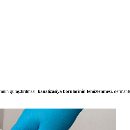
minin quraşdırılması,
kanalizasiya borularinin temizlenmesi
, dermanla