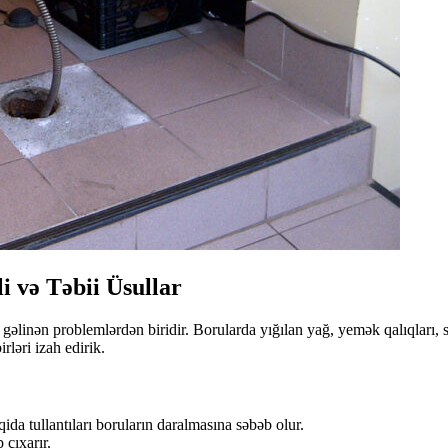
 və Təbii Üsullar
 gəlinən problemlərdən biridir. Borularda yığılan yağ, yemək qalıqları, s
rləri izah edirik.
da tullantıları boruların daralmasına səbəb olur.
çıxarır.