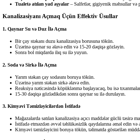
Tualetə atılan yad əşyalar
– Salfetlər, gigiyenik məhsullar və 
Kanalizasiyanı Açmaq Üçün Effektiv Üsullar
1. Qaynar Su və Duz İlə Açma
Bir çay stəkanı duzu kanalizasiya borusuna tökün.
Üzərinə qaynar su əlavə edin və 15-20 dəqiqə gözləyin.
Sonra bol miqdarda ilıq su ilə yuyun.
2. Soda və Sirkə İlə Açma
Yarım stəkan çay sodasını boruya tökün.
Üzərinə yarım stəkan sirkə əlavə edin.
Reaksiya nəticəsində köpüklənmə başlayacaq, bu isə tıxanmala
15-30 dəqiqə gözlədikdən sonra qaynar su ilə durulayın.
3. Kimyəvi Təmizləyicilərdən İstifadə
Mağazalarda satılan kanalizasiya açıcı maddələr güclü təsirə mal
İstifadə etməzdən əvvəl təhlükəsizlik qaydalarına əməl edin və 
Kimyəvi təmizləyicini boruya tökün, təlimatda göstərilən müddə