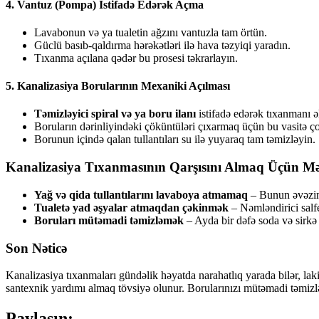
4. Vantuz (Pompa) İstifadə Edərək Açma
Lavabonun və ya tualetin ağzını vantuzla tam örtün.
Güclü basıb-qaldırma hərəkətləri ilə hava təzyiqi yaradın.
Tıxanma açılana qədər bu prosesi təkrarlayın.
5. Kanalizasiya Borularının Mexaniki Açılması
Təmizləyici spiral və ya boru ilanı
istifadə edərək tıxanmanı əl
Boruların dərinliyindəki çöküntüləri çıxarmaq üçün bu vasitə ço
Borunun içində qalan tullantıları su ilə yuyaraq tam təmizləyin.
Kanalizasiya Tıxanmasının Qarşısını Almaq Üçün Məs
Yağ və qida tullantılarını lavaboya atmamaq
– Bunun əvəzinə
Tualetə yad əşyalar atmaqdan çəkinmək
– Nəmləndirici salfet
Boruları mütəmadi təmizləmək
– Ayda bir dəfə soda və sirkə
Son Nəticə
Kanalizasiya tıxanmaları gündəlik həyatda narahatlıq yarada bilər, la
santexnik yardımı almaq tövsiyə olunur. Borularınızı mütəmadi təmizləy
Paylaşın: