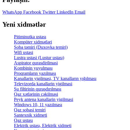
WhatsApp
Facebook
Twitter
LinkedIn
Email
Yeni xidmətlər
Pitiminutka ustası
Kompüter xidmətləri
Soba təmiri (Duxovka temiri)
Wifi ustasi
Lustra ustasi (Lustur ustası)
Aspirator qurasdirilmasi
Kombinin yuyulması
Proqramların yazılması
Kanallarin yigilmasi, TV kanalların yığılması
Televizorda kanallarin yigilmasi
Su filtirinin quraşdırılması
Qaz xətlərinin çəkilməsi
Peyk antena kanallarin yigilmasi
Windows 10, 11 yazılması
Qaz sobasi temiri
Santexnik xidmeti
Qaz ustası
Elektrik ustası, Elektrik xidmeti