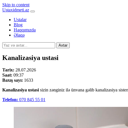
Skip to content
Ustaxidmeti.az
Ustalar
Blog
Haqqımızda
Əlaqə
Axtar
Kanalizasiya ustasi
Tarix:
28.07.2026
Saat:
09:37
Baxış sayı:
1633
Kanalizasiya ustasi
sizin zənginiz ilə ünvana gəlib kanalizasiya siste
Telefon:
070 845 55 01