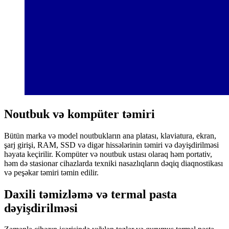
Noutbuk və kompüter təmiri
Bütün marka və model noutbukların ana platası, klaviatura, ekran,
şarj girişi, RAM, SSD və digər hissələrinin təmiri və dəyişdirilməsi
həyata keçirilir. Kompüter və noutbuk ustası olaraq həm portativ,
həm də stasionar cihazlarda texniki nasazlıqların dəqiq diaqnostikası
və peşəkar təmiri təmin edilir.
Daxili təmizləmə və termal pasta
dəyişdirilməsi