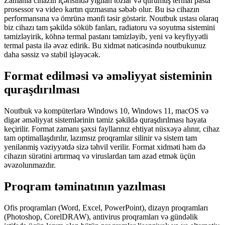
Zamanla cihazın içərisində yığılan tozlar və qurumuş termal pasta
prosessor və video kartın qızmasına səbəb olur. Bu isə cihazın
performansına və ömrünə mənfi təsir göstərir. Noutbuk ustası olaraq
biz cihazı tam şəkildə söküb fanları, radiatoru və soyutma sistemini
təmizləyirik, köhnə termal pastanı təmizləyib, yeni və keyfiyyətli
termal pasta ilə əvəz edirik. Bu xidmət nəticəsində noutbukunuz
daha səssiz və stabil işləyəcək.
Format edilməsi və əməliyyat sisteminin
quraşdırılması
Noutbuk və kompüterlərə Windows 10, Windows 11, macOS və
digər əməliyyat sistemlərinin təmiz şəkildə quraşdırılması həyata
keçirilir. Format zamanı şəxsi fayllarınız ehtiyat nüsxəyə alınır, cihaz
tam optimallaşdırılır, lazımsız proqramlar silinir və sistem tam
yenilənmiş vəziyyətdə sizə təhvil verilir. Format xidməti həm də
cihazın sürətini artırmaq və viruslardan tam azad etmək üçün
əvəzolunmazdır.
Proqram təminatının yazılması
Ofis proqramları (Word, Excel, PowerPoint), dizayn proqramları
(Photoshop, CorelDRAW), antivirus proqramları və gündəlik