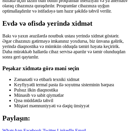
istifadə üçün lazım olan bütün proqramlar lisenziyalı və ya alternativ
olaraq cihazınıza quraşdırılır. Proqramlar cihazınıza uyğun
optimallaşdırılır və istifadəyə tam hazır şəkildə təhvil verilir.
Evdə və ofisdə yerində xidmət
Bakı və yaxın ərazilərdə noutbuk ustası yerində xidmət göstərir.
Əgər cihazınızı gətirməyə imkanınız yoxdursa, biz ünvana gəlirik,
yerində diaqnostika və mümkün olduqda təmiri həyata keçiririk.
Daha mürəkkəb hallarda cihaz servisə aparılır və təmir olunduqdan
sonra geri qaytarılır.
Peşəkar xidmətə görə məni seçin
Zəmanətli və etibarlı texniki xidmət
Keyfiyyətli termal pasta ilə soyutma sisteminin bərpası
Pulsuz ilkin diaqnostika
Münasib və sabit qiymətlər
Qısa müddətdə təhvil
Müştəri məmnuniyyəti və dəqiq ünsiyyət
Paylaşın:
WhatsApp
Facebook
Twitter
LinkedIn
Email