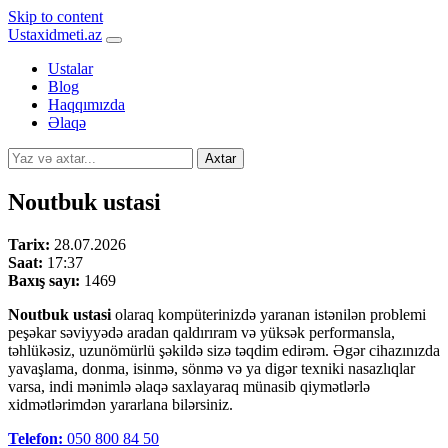
Skip to content
Ustaxidmeti.az
Ustalar
Blog
Haqqımızda
Əlaqə
Axtar
Noutbuk ustasi
Tarix:
28.07.2026
Saat:
17:37
Baxış sayı:
1469
Noutbuk ustasi
olaraq kompüterinizdə yaranan istənilən problemi
peşəkar səviyyədə aradan qaldırıram və yüksək performansla,
təhlükəsiz, uzunömürlü şəkildə sizə təqdim edirəm. Əgər cihazınızda
yavaşlama, donma, isinmə, sönmə və ya digər texniki nasazlıqlar
varsa, indi mənimlə əlaqə saxlayaraq münasib qiymətlərlə
xidmətlərimdən yararlana bilərsiniz.
Telefon:
050 800 84 50