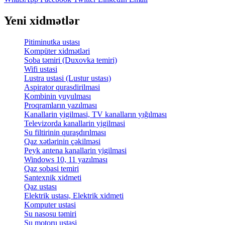
Yeni xidmətlər
Pitiminutka ustası
Kompüter xidmətləri
Soba təmiri (Duxovka temiri)
Wifi ustasi
Lustra ustasi (Lustur ustası)
Aspirator qurasdirilmasi
Kombinin yuyulması
Proqramların yazılması
Kanallarin yigilmasi, TV kanalların yığılması
Televizorda kanallarin yigilmasi
Su filtirinin quraşdırılması
Qaz xətlərinin çəkilməsi
Peyk antena kanallarin yigilmasi
Windows 10, 11 yazılması
Qaz sobasi temiri
Santexnik xidmeti
Qaz ustası
Elektrik ustası, Elektrik xidmeti
Komputer ustasi
Su nasosu təmiri
Su motoru ustasi