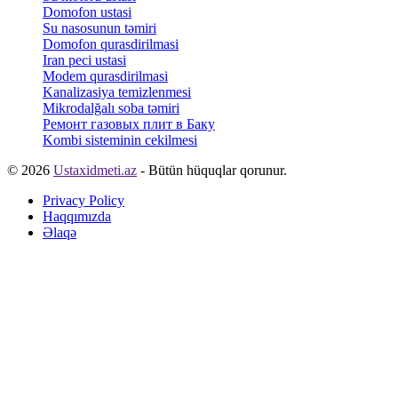
Domofon ustasi
Su nasosunun təmiri
Domofon qurasdirilmasi
Iran peci ustasi
Modem qurasdirilmasi
Kanalizasiya temizlenmesi
Mikrodalğalı soba təmiri
Ремонт газовых плит в Баку
Kombi sisteminin cekilmesi
© 2026
Ustaxidmeti.az
- Bütün hüquqlar qorunur.
Privacy Policy
Haqqımızda
Əlaqə