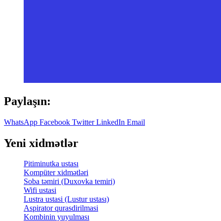
Paylaşın:
WhatsApp
Facebook
Twitter
LinkedIn
Email
Yeni xidmətlər
Pitiminutka ustası
Kompüter xidmətləri
Soba təmiri (Duxovka temiri)
Wifi ustasi
Lustra ustasi (Lustur ustası)
Aspirator qurasdirilmasi
Kombinin yuyulması