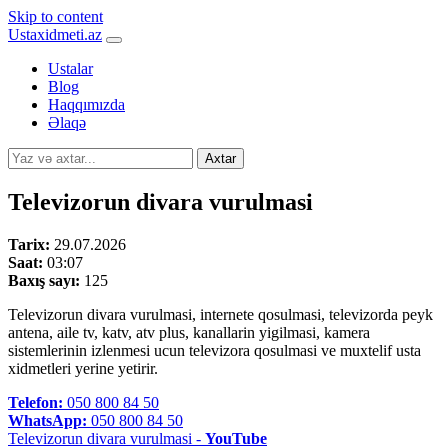
Skip to content
Ustaxidmeti.az
Ustalar
Blog
Haqqımızda
Əlaqə
Axtar
Televizorun divara vurulmasi
Tarix:
29.07.2026
Saat:
03:07
Baxış sayı:
125
Televizorun divara vurulmasi, internete qosulmasi, televizorda peyk
antena, aile tv, katv, atv plus, kanallarin yigilmasi, kamera
sistemlerinin izlenmesi ucun televizora qosulmasi ve muxtelif usta
xidmetleri yerine yetirir.
Telefon:
050 800 84 50
WhatsApp:
050 800 84 50
Televizorun divara vurulmasi -
YouTube