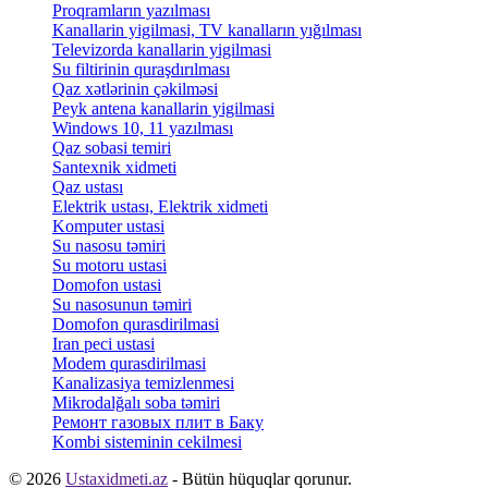
Proqramların yazılması
Kanallarin yigilmasi, TV kanalların yığılması
Televizorda kanallarin yigilmasi
Su filtirinin quraşdırılması
Qaz xətlərinin çəkilməsi
Peyk antena kanallarin yigilmasi
Windows 10, 11 yazılması
Qaz sobasi temiri
Santexnik xidmeti
Qaz ustası
Elektrik ustası, Elektrik xidmeti
Komputer ustasi
Su nasosu təmiri
Su motoru ustasi
Domofon ustasi
Su nasosunun təmiri
Domofon qurasdirilmasi
Iran peci ustasi
Modem qurasdirilmasi
Kanalizasiya temizlenmesi
Mikrodalğalı soba təmiri
Ремонт газовых плит в Баку
Kombi sisteminin cekilmesi
© 2026
Ustaxidmeti.az
- Bütün hüquqlar qorunur.