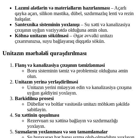
Lazımi alətlərin və materialların hazırlanması
– Açarlı
qayka açarı, silikon mastika, dübel, sızdırmazlıq lenti və rezin
halqalar.
Santexnika sisteminin yoxlanışı
– Su xətti və kanalizasiya
çıxışının uyğun vəziyyətdə olduğuna əmin olun.
Köhnə unitazın sökülməsi
– Əgər əvvəlki unitazı
çıxarırsınızsa, suyu bağlayaraq diqqətlə sökün.
Unitazın mərhələli quraşdırılması
Flanş və kanalizasiya çıxışının təmizlənməsi
Boru sisteminin təmiz və problemsiz olduğuna əmin
olun.
Unitazın yerinə yerləşdirilməsi
Unitazın yerini müəyyən edin və kanalizasiya çıxışına
uyğun gəldiyini yoxlayın.
Bərkidilmə prosesi
Dübellər və boltlar vasitəsilə unitazı möhkəm şəkildə
sabitləyin.
Su xəttinin qoşulması
Rezervuarı su xəttinə bağlayın və sızdırmazlığı
yoxlayın.
Sızmaların yoxlanması və son tamamlamalar
Su buraxaraq hər hansı sızma olub-olmadığını yoxlayın.