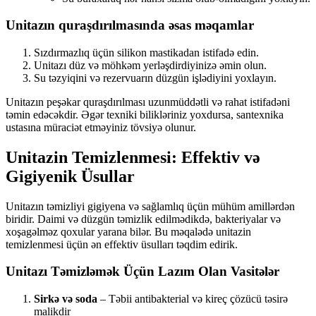
Unitazın quraşdırılmasında əsas məqamlar
Sızdırmazlıq üçün silikon mastikadan istifadə edin.
Unitazı düz və möhkəm yerləşdirdiyinizə əmin olun.
Su təzyiqini və rezervuarın düzgün işlədiyini yoxlayın.
Unitazın peşəkar quraşdırılması uzunmüddətli və rahat istifadəni
təmin edəcəkdir. Əgər texniki bilikləriniz yoxdursa, santexnika
ustasına müraciət etməyiniz tövsiyə olunur.
Unitazin Temizlenmesi: Effektiv və
Gigiyenik Üsullar
Unitazın təmizliyi gigiyena və sağlamlıq üçün mühüm amillərdən
biridir. Daimi və düzgün təmizlik edilmədikdə, bakteriyalar və
xoşagəlməz qoxular yarana bilər. Bu məqalədə unitazin
temizlenmesi üçün ən effektiv üsulları təqdim edirik.
Unitazı Təmizləmək Üçün Lazım Olan Vasitələr
Sirkə və soda
– Təbii antibakterial və kireç çözücü təsirə
malikdir