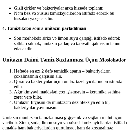
Gizli çirklər və bakteriyalar arxa hissədə toplanır.
Nəm bez və xüsusi təmizləyicilərdən istifadə edərək bu
hissələri yaxşıca silin.
4. Təmizlikdən sonra unitazın parladılması
Son mərhələdə sirkə və limon suyu qarışığı istifadə edərək
səthləri silmək, unitazın parlaq və təravətli qalmasını təmin
edəcəkdir.
Unitazın Daimi Təmiz Saxlanması Üçün Məsləhətlər
Həftədə ən azı 2 dəfə təmizlik aparın – bakteriyaların
çoxalmasının qarşısını alır.
Qoxu və bakteriyalar üçün unitaz tazeləyicilərindən istifadə
edin.
Ağır kimyəvi maddələri çox işlətməyin – keramika səthinə
zərər verə bilər.
Unitazın fırçasını da müntəzəm dezinfeksiya edin ki,
bakteriyalar yayılmasın.
Unitazın müntəzəm təmizlənməsi gigiyenik və sağlam mühit üçün
vacibdir. Sirkə, soda, limon suyu və xüsusi təmizləyicilərdən istifadə
etməklə həm bakteriyalardan qurtulmaq, həm də xoşagəlməz