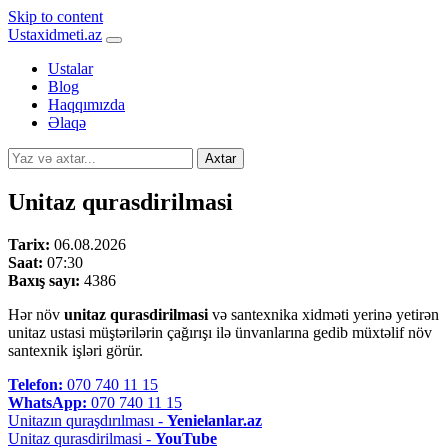
Skip to content
Ustaxidmeti.az
Ustalar
Blog
Haqqımızda
Əlaqə
Axtar
Unitaz qurasdirilmasi
Tarix:
06.08.2026
Saat:
07:30
Baxış sayı:
4386
Hər növ
unitaz qurasdirilmasi
və santexnika xidməti yerinə yetirən
unitaz ustasi müştərilərin çağırışı ilə ünvanlarına gedib müxtəlif növ
santexnik işləri görür.
Telefon:
070 740 11 15
WhatsApp:
070 740 11 15
Unitazın quraşdırılması -
Yenielanlar.az
Unitaz qurasdirilmasi -
YouTube