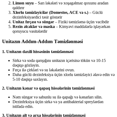
Limon suyu
– Sarı ləkələri və xoşagəlməz qoxunu aradan
qaldırır
Xlorlu təmizləyicilər (Domestos, ACE və s.)
– Güclü
dezinfeksiyaedici təsir göstərir
Unitaz fırçası və süngər
– Fiziki təmizləmə üçün vacibdir
Rezin əlcəklər və maska
– Kimyəvi maddələrlə işləyərkən
qoruyucu vasitələrdir
Unitazın Addım-Addım Təmizlənməsi
1. Unitazın daxili hissəsinin təmizlənməsi
Sirkə və soda qarışığını unitazın içərisinə tökün və 10-15
dəqiqə gözləyin.
Fırça ilə çirkləri və su ləkələrini ovun.
Daha güclü dezinfeksiya üçün xlorlu təmizləyici əlavə edin və
5-10 dəqiqə saxlayın.
2. Unitazın kənar və qapaq hissələrinin təmizlənməsi
Nəm süngər və sabunlu su ilə qapağı və kənarları silin.
Dezinfeksiya üçün sirkə və ya antibakterial spreylərdən
istifadə edin.
3. Unitazın alt və arxa hissələrinin təmizlənməsi