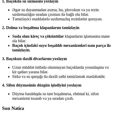
1. Baçokda su sızmasını yoxlayın
Əgər su dayanmadan axırsa, bu, plovokun və ya rezin
sızdırmazlığın sıradan çıxması ilə bağlı ola bilər.
Təmizləyici maddələrlə sızdırmazlıq rezinlərini qoruyun.
2. Dolma və boşaltma klapanlarını təmizləyin
Suda olan kireç və çöküntülər
klapanların işləməsinə mane
ola bilər.
Baçok içindəki suyu boşaldıb mexanizmləri nəm parça ilə
təmizləyin
.
3. Baçokun daxili divarlarını yoxlayın
Uzun müddət istifadə olunmayan baçoklarda yosunlaşma və
kir qatları yarana bilər.
Sirkə və su qarışığı ilə daxili səthi təmizləmək məsləhətdir.
4. Sifon düyməsinin düzgün işlədiyini yoxlayın
Düymə basıldıqda su tam boşalmırsa, ehtimal ki, sifon
mexanizmi tıxanıb və ya sıradan çıxıb.
Son Nəticə