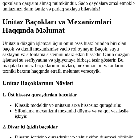
qoxuların qarşısını almaq mümkündür. Sadə qaydalara əməl etməklə
unitazınızı daim təmiz və parlaq saxlaya bilərsiniz!
Unitaz Baçokları və Mexanizmləri
Haqqında Məlumat
Unitazın düzgün işləməsi üçün onun əsas hissələrindən biri olan
baçok və daxili mexanizmlər vacib rol oynayır. Baçok, suyu
saxlayan və sifonlama sistemini idarə edən hissədir. Onun düzgün
işləməsi su sərfiyyatına və gigiyenaya birbaşa təsir göstərir. Bu
məqalədə unitaz baçoklarının növləri, mexanizmləri və onların
texniki baxımı haqqında ətraflı məlumat verəcəyik.
Unitaz Baçoklarının Növləri
1. Üst hissəyə quraşdırılan baçoklar
Klassik modeldir və unitazın arxa hissəsinə quraşdırılır.
Sifonlama mexanizmi mexaniki düymə və ya qol vasitəsilə
işləyir.
2. Divar içi (gizli) baçoklar
Divarın içərisinə quraşdırılır və yalnız sifon düyməsi görünür.