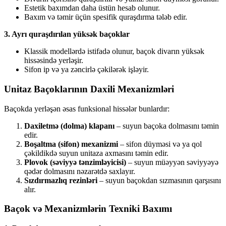
Estetik baxımdan daha üstün hesab olunur.
Baxım və təmir üçün spesifik quraşdırma tələb edir.
3. Ayrı quraşdırılan yüksək baçoklar
Klassik modellərdə istifadə olunur, baçok divarın yüksək
hissəsində yerləşir.
Sifon ip və ya zəncirlə çəkilərək işləyir.
Unitaz Baçoklarının Daxili Mexanizmləri
Baçokda yerləşən əsas funksional hissələr bunlardır:
Daxiletmə (dolma) klapanı
– suyun baçoka dolmasını təmin
edir.
Boşaltma (sifon) mexanizmi
– sifon düyməsi və ya qol
çəkildikdə suyun unitaza axmasını təmin edir.
Plovok (səviyyə tənzimləyicisi)
– suyun müəyyən səviyyəyə
qədər dolmasını nəzarətdə saxlayır.
Sızdırmazlıq rezinləri
– suyun baçokdan sızmasının qarşısını
alır.
Baçok və Mexanizmlərin Texniki Baxımı