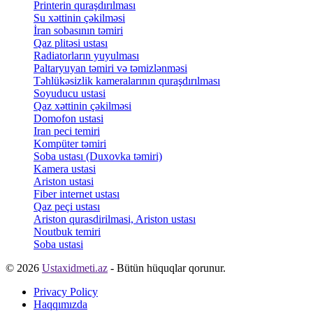
Printerin quraşdırılması
Su xəttinin çəkilməsi
İran sobasının təmiri
Qaz plitəsi ustası
Radiatorların yuyulması
Paltaryuyan təmiri və təmizlənməsi
Təhlükəsizlik kameralarının quraşdırılması
Soyuducu ustasi
Qaz xəttinin çəkilməsi
Domofon ustasi
Iran peci temiri
Kompüter təmiri
Soba ustası (Duxovka təmiri)
Kamera ustasi
Ariston ustasi
Fiber internet ustası
Qaz peçi ustası
Ariston qurasdirilmasi, Ariston ustası
Noutbuk temiri
Soba ustasi
© 2026
Ustaxidmeti.az
- Bütün hüquqlar qorunur.
Privacy Policy
Haqqımızda