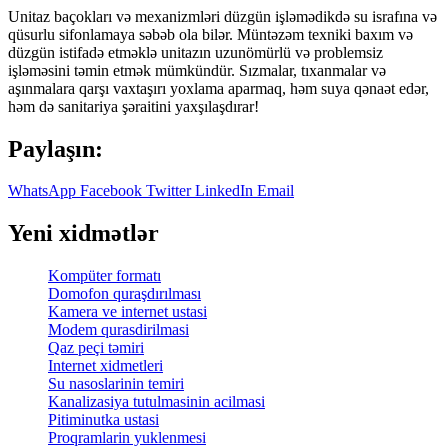
Unitaz baçokları və mexanizmləri düzgün işləmədikdə su israfına və
qüsurlu sifonlamaya səbəb ola bilər. Müntəzəm texniki baxım və
düzgün istifadə etməklə unitazın uzunömürlü və problemsiz
işləməsini təmin etmək mümkündür. Sızmalar, tıxanmalar və
aşınmalara qarşı vaxtaşırı yoxlama aparmaq, həm suya qənaət edər,
həm də sanitariya şəraitini yaxşılaşdırar!
Paylaşın:
WhatsApp
Facebook
Twitter
LinkedIn
Email
Yeni xidmətlər
Kompüter formatı
Domofon quraşdırılması
Kamera ve internet ustasi
Modem qurasdirilmasi
Qaz peçi təmiri
Internet xidmetleri
Su nasoslarinin temiri
Kanalizasiya tutulmasinin acilmasi
Pitiminutka ustasi
Proqramlarin yuklenmesi