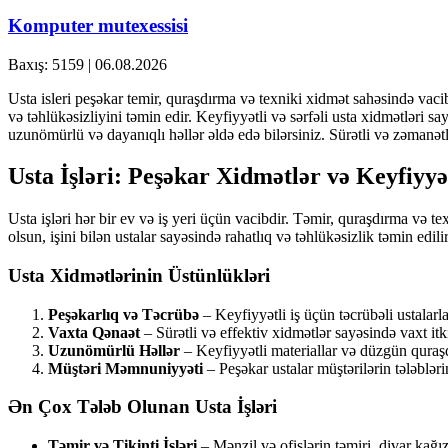
Komputer mutexessisi
Baxış: 5159
|
06.08.2026
Usta isleri peşəkar temir, quraşdırma və texniki xidmət sahəsində vacib 
və təhlükəsizliyini təmin edir. Keyfiyyətli və sərfəli usta xidmətləri s
uzunömürlü və dayanıqlı həllər əldə edə bilərsiniz. Sürətli və zəmanətl
Usta İşləri: Peşəkar Xidmətlər və Keyfiyyə
Usta işləri hər bir ev və iş yeri üçün vacibdir. Təmir, quraşdırma və te
olsun, işini bilən ustalar sayəsində rahatlıq və təhlükəsizlik təmin edilir
Usta Xidmətlərinin Üstünlükləri
Peşəkarlıq və Təcrübə
– Keyfiyyətli iş üçün təcrübəli ustalarl
Vaxta Qənaət
– Sürətli və effektiv xidmətlər sayəsində vaxt itkis
Uzunömürlü Həllər
– Keyfiyyətli materiallar və düzgün quraşdır
Müştəri Məmnuniyyəti
– Peşəkar ustalar müştərilərin tələblər
Ən Çox Tələb Olunan Usta İşləri
Təmir və Tikinti İşləri
– Mənzil və ofislərin təmiri, divar kağı