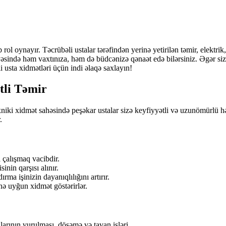
rol oynayır. Təcrübəli ustalar tərəfindən yerinə yetirilən təmir, elektrik
ayəsində həm vaxtınıza, həm də büdcənizə qənaət edə bilərsiniz. Əgər sizə 
i usta xidmətləri üçün indi əlaqə saxlayın!
tli Təmir
xniki xidmət sahəsində peşəkar ustalar sizə keyfiyyətli və uzunömürlü həll
.
a çalışmaq vacibdir.
inin qarşısı alınır.
ma işinizin dayanıqlılığını artırır.
inə uyğun xidmət göstərirlər.
zlarının vurulması, döşəmə və tavan işləri.