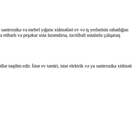
, santexnika və mebel yığımı xidmətləri ev və iş yerlərinin rahatlığını
etibarlı və peşəkar usta lazımdırsa, təcrübəli ustalarla çalışaraq
ər təqdim edir. İstər ev təmiri, istər elektrik və ya santexnika xidməti