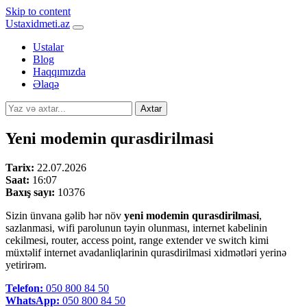
Skip to content
Ustaxidmeti.az
Ustalar
Blog
Haqqımızda
Əlaqə
Axtar
Yeni modemin qurasdirilmasi
Tarix:
22.07.2026
Saat:
16:07
Baxış sayı:
10376
Sizin ünvana gəlib hər növ
yeni modemin qurasdirilmasi
,
sazlanmasi, wifi parolunun təyin olunması, internet kabelinin
cekilmesi, router, access point, range extender ve switch kimi
müxtəlif internet avadanliqlarinin qurasdirilmasi xidmətləri yerinə
yetirirəm.
Telefon:
050 800 84 50
WhatsApp:
050 800 84 50