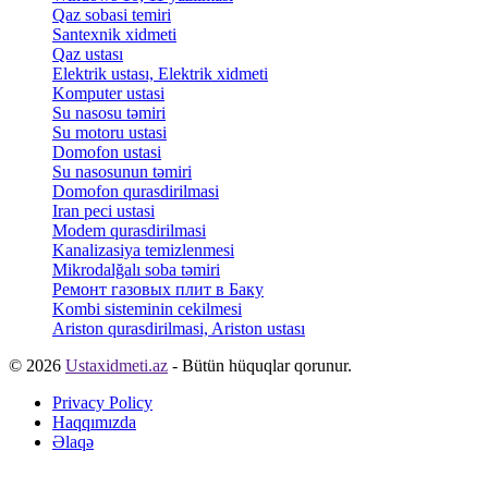
Qaz sobasi temiri
Santexnik xidmeti
Qaz ustası
Elektrik ustası, Elektrik xidmeti
Komputer ustasi
Su nasosu təmiri
Su motoru ustasi
Domofon ustasi
Su nasosunun təmiri
Domofon qurasdirilmasi
Iran peci ustasi
Modem qurasdirilmasi
Kanalizasiya temizlenmesi
Mikrodalğalı soba təmiri
Ремонт газовых плит в Баку
Kombi sisteminin cekilmesi
Ariston qurasdirilmasi, Ariston ustası
© 2026
Ustaxidmeti.az
- Bütün hüquqlar qorunur.
Privacy Policy
Haqqımızda
Əlaqə