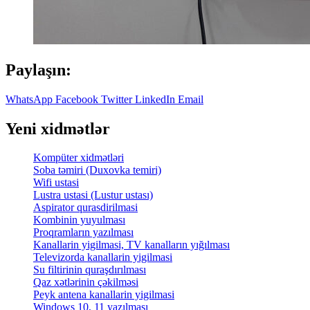
Paylaşın:
WhatsApp
Facebook
Twitter
LinkedIn
Email
Yeni xidmətlər
Kompüter xidmətləri
Soba təmiri (Duxovka temiri)
Wifi ustasi
Lustra ustasi (Lustur ustası)
Aspirator qurasdirilmasi
Kombinin yuyulması
Proqramların yazılması
Kanallarin yigilmasi, TV kanalların yığılması
Televizorda kanallarin yigilmasi
Su filtirinin quraşdırılması
Qaz xətlərinin çəkilməsi
Peyk antena kanallarin yigilmasi
Windows 10, 11 yazılması