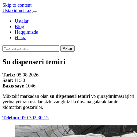
Skip to content
Ustaxidmeti.az
Ustalar
Blog
Haqqımızda
Əlaqə
Axtar
Su dispenseri temiri
Tarix:
05.08.2026
Saat:
11:30
Baxış sayı:
1046
Müxtəlif markadan olan
su dispenseri temiri
və quraşdırılması işləri
yerinə yetirən ustalar sizin zənginiz ilə ünvana gələrək təmir
xidmətləri göstərirlər.
Telefon:
050 392 30 15