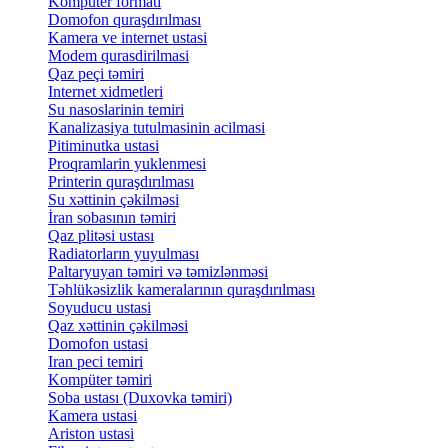
Kompüter formatı
Domofon quraşdırılması
Kamera ve internet ustasi
Modem qurasdirilmasi
Qaz peçi təmiri
Internet xidmetleri
Su nasoslarinin temiri
Kanalizasiya tutulmasinin acilmasi
Pitiminutka ustasi
Proqramlarin yuklenmesi
Printerin quraşdırılması
Su xəttinin çəkilməsi
İran sobasının təmiri
Qaz plitəsi ustası
Radiatorların yuyulması
Paltaryuyan təmiri və təmizlənməsi
Təhlükəsizlik kameralarının quraşdırılması
Soyuducu ustasi
Qaz xəttinin çəkilməsi
Domofon ustasi
Iran peci temiri
Kompüter təmiri
Soba ustası (Duxovka təmiri)
Kamera ustasi
Ariston ustasi