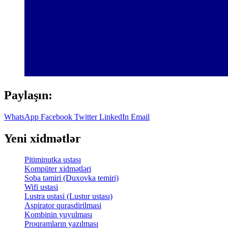
Paylaşın:
WhatsApp
Facebook
Twitter
LinkedIn
Email
Yeni xidmətlər
Pitiminutka ustası
Kompüter xidmətləri
Soba təmiri (Duxovka temiri)
Wifi ustasi
Lustra ustasi (Lustur ustası)
Aspirator qurasdirilmasi
Kombinin yuyulması
Proqramların yazılması