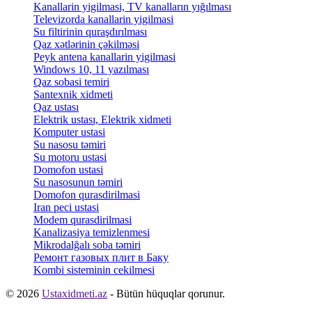
Kanallarin yigilmasi, TV kanalların yığılması
Televizorda kanallarin yigilmasi
Su filtirinin quraşdırılması
Qaz xətlərinin çəkilməsi
Peyk antena kanallarin yigilmasi
Windows 10, 11 yazılması
Qaz sobasi temiri
Santexnik xidmeti
Qaz ustası
Elektrik ustası, Elektrik xidmeti
Komputer ustasi
Su nasosu təmiri
Su motoru ustasi
Domofon ustasi
Su nasosunun təmiri
Domofon qurasdirilmasi
Iran peci ustasi
Modem qurasdirilmasi
Kanalizasiya temizlenmesi
Mikrodalğalı soba təmiri
Ремонт газовых плит в Баку
Kombi sisteminin cekilmesi
© 2026
Ustaxidmeti.az
- Bütün hüquqlar qorunur.