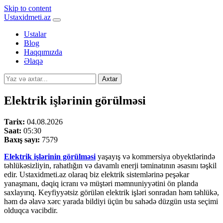
Skip to content
Ustaxidmeti.az
Ustalar
Blog
Haqqımızda
Əlaqə
Axtar
Elektrik işlərinin görülməsi
Tarix:
04.08.2026
Saat:
05:30
Baxış sayı:
7579
Elektrik işlərinin görülməsi
yaşayış və kommersiya obyektlərində
təhlükəsizliyin, rahatlığın və davamlı enerji təminatının əsasını təşkil
edir. Ustaxidmeti.az olaraq biz elektrik sistemlərinə peşəkar
yanaşmanı, dəqiq icranı və müştəri məmnuniyyətini ön planda
saxlayırıq. Keyfiyyətsiz görülən elektrik işləri sonradan həm təhlükə,
həm də əlavə xərc yarada bildiyi üçün bu sahədə düzgün usta seçimi
olduqca vacibdir.