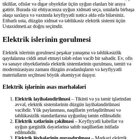
tikililər, ofislər və digər obyektlər üçün uyğun elanları bir araya
gətirir. Burada siz ehtiyacınıza uyğun xidməti seçə, ustalarla birbaşa
əlaqə saxlaya və vaxtında keyfiyyətli nəticə əldə edə bilərsiniz.
Etibarlı usta, düzgün xidmət və təhlükəsiz elektrik sistemi üçün
Ustaxidmeti.az doğru seçimdir.
Elektrik islerinin gorulmesi
Elektrik islerinin gorulmesi peşəkar yanaşma və təhlükəsizlik
qaydalarına ciddi əməl etməyi tələb edən vacib bir sahədir. Ev, ofis
və sənaye obyektlərində elektrik sistemlərinin qurulması, təmiri və
modernizasiyası zamanı düzgün avadanlıqların və keyfiyyətli
materialların seçilməsi böyük əhəmiyyət daşıyır.
Elektrik işlərinin əsas mərhələləri
Elektrik layihələndirilməsi
– Tikinti və ya təmir işlərindən
əvvəl, elektrik sistemlərinin düzgün layihələndirilməsi
vacibdir. Yük paylanması, naqillərin yerləşdirilməsi və
təhlükəsizlik standartlarına uyğunluq təmin edilməlidir.
Elektrik xətlərinin çəkilməsi
– Keyfiyyətli kabellər və
uyğun gərginlik dəyərlərinə sahib naqillərdən istifadə
edilməlidir.
Elektrik lövhələrinin quraşdırılması
– Mərkəzi elektrik