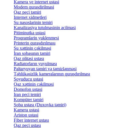
Kamera ve internet ustasi
Modem qurasdirilmasi
Qaz peçi təmiri
Internet xidmetleri
Su nasoslarinin temiri
Kanalizasiya tutulmasinin acilmasi
Pitiminutka ustasi
Proqramlarin yuklenmesi
Printerin quraşdırılması
Su xəttinin çəkilməsi
İran sobasının təmiri
Qaz plitəsi ustası
Radiatorların yuyulması
Paltaryuyan təmiri və təmizlənməsi
Təhlükəsizlik kameralarının quraşdırılması
Soyuducu ustasi
Qaz xəttinin çəkilməsi
Domofon ustasi
Iran peci temiri
Kompüter təmiri
Soba ustası (Duxovka təmiri)
Kamera ustasi
Ariston ustasi
Fiber internet ustası
Qaz peçi ustası