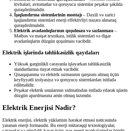
lövhələri, avtomatlar və qoruyucu sistemlər peşəkar şəkildə
quraşdırılmalıdır.
İşıqlandırma sistemlərinin montajı
– Daxili və xarici
işıqlandırma sistemləri enerji effektivliyi nəzərə alınaraq
quraşdırılmalıdır.
Elektrik avadanlıqlarının qoşulması və sazlanması
–
Mətbəx və məişət texnikası, istilik sistemləri və digər
avadanlıqların düzgün qoşulması vacibdir.
Elektrik işlərində təhlükəsizlik qaydaları
Yüksək gərginlikli cərəyanla işləyərkən təhlükəsizlik
standartlarına riayət etmək vacibdir.
Qısaqapanma və elektrik sızmasının qarşısını almaq üçün
keyfiyyətli izolyasiya və qoruyucu sistemlərdən istifadə
edilməlidir.
Peşəkar elektrik ustalarının xidmətindən istifadə edərək işlərin
düzgün aparılmasına əmin olmaq lazımdır.
Elektrik Enerjisi Nədir?
Elektrik enerjisi, elektrik yüklərinin hərəkət etməsi nəticəsində
yaranan enerji formasıdır. Bu enerji mütərəqqi texnologiyalar,
sənayelər və gündəlik həyat üçün əsas enerji mənbələrindən biridir.