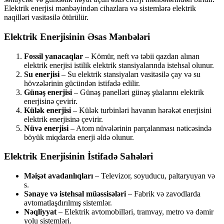
Elektrik enerjisi mənbəyindən cihazlara və sistemlərə elektrik
naqilləri vasitəsilə ötürülür.
Elektrik Enerjisinin Əsas Mənbələri
Fossil yanacaqlar
– Kömür, neft və təbii qazdan alınan
elektrik enerjisi istilik elektrik stansiyalarında istehsal olunur.
Su enerjisi
– Su elektrik stansiyaları vasitəsilə çay və su
hövzələrinin gücündən istifadə edilir.
Günəş enerjisi
– Günəş panelləri günəş şüalarını elektrik
enerjisinə çevirir.
Külək enerjisi
– Külək turbinləri havanın hərəkət enerjisini
elektrik enerjisinə çevirir.
Nüvə enerjisi
– Atom nüvələrinin parçalanması nəticəsində
böyük miqdarda enerji əldə olunur.
Elektrik Enerjisinin İstifadə Sahələri
Məişət avadanlıqları
– Televizor, soyuducu, paltaryuyan və
s.
Sənaye və istehsal müəssisələri
– Fabrik və zavodlarda
avtomatlaşdırılmış sistemlər.
Nəqliyyat
– Elektrik avtomobilləri, tramvay, metro və dəmir
yolu sistemləri.