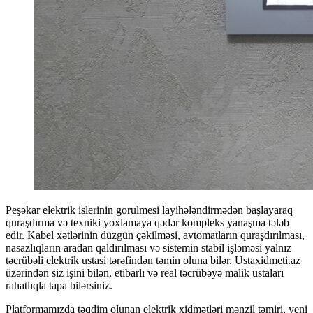
Peşəkar elektrik islerinin gorulmesi layihələndirmədən başlayaraq
quraşdırma və texniki yoxlamaya qədər kompleks yanaşma tələb
edir. Kabel xətlərinin düzgün çəkilməsi, avtomatların quraşdırılması,
nasazlıqların aradan qaldırılması və sistemin stabil işləməsi yalnız
təcrübəli elektrik ustasi tərəfindən təmin oluna bilər. Ustaxidmeti.az
üzərindən siz işini bilən, etibarlı və real təcrübəyə malik ustaları
rahatlıqla tapa bilərsiniz.
Platformamızda təqdim olunan elektrik xidmətləri mənzil təmiri, yeni