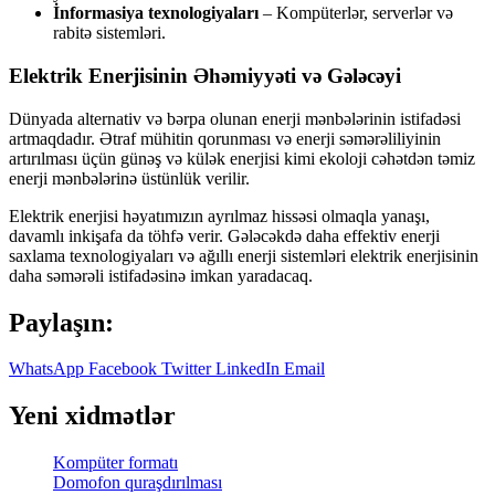
İnformasiya texnologiyaları
– Kompüterlər, serverlər və
rabitə sistemləri.
Elektrik Enerjisinin Əhəmiyyəti və Gələcəyi
Dünyada alternativ və bərpa olunan enerji mənbələrinin istifadəsi
artmaqdadır. Ətraf mühitin qorunması və enerji səmərəliliyinin
artırılması üçün günəş və külək enerjisi kimi ekoloji cəhətdən təmiz
enerji mənbələrinə üstünlük verilir.
Elektrik enerjisi həyatımızın ayrılmaz hissəsi olmaqla yanaşı,
davamlı inkişafa da töhfə verir. Gələcəkdə daha effektiv enerji
saxlama texnologiyaları və ağıllı enerji sistemləri elektrik enerjisinin
daha səmərəli istifadəsinə imkan yaradacaq.
Paylaşın:
WhatsApp
Facebook
Twitter
LinkedIn
Email
Yeni xidmətlər
Kompüter formatı
Domofon quraşdırılması