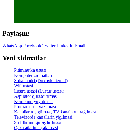
Paylaşın:
WhatsApp
Facebook
Twitter
LinkedIn
Email
Yeni xidmətlər
Pitiminutka ustası
Kompüter xidmətləri
Soba təmiri (Duxovka temiri)
Wifi ustasi
Lustra ustasi (Lustur ustası)
Aspirator qurasdirilmasi
Kombinin yuyulması
Proqramların yazılması
Kanallarin yigilmasi, TV kanalların yığılması
Televizorda kanallarin yigilmasi
Su filtirinin quraşdırılması
Qaz xətlərinin çəkilməsi