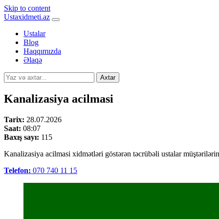
Skip to content
Ustaxidmeti.az
Ustalar
Blog
Haqqımızda
Əlaqə
Axtar
Kanalizasiya acilmasi
Tarix:
28.07.2026
Saat:
08:07
Baxış sayı:
115
Kanalizasiya acilmasi xidmətləri göstərən təcrübəli ustalar müştərilərin 
Telefon:
070 740 11 15