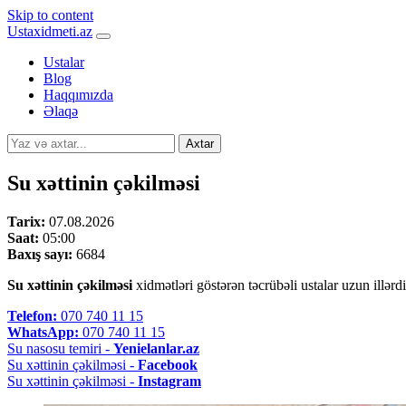
Skip to content
Ustaxidmeti.az
Ustalar
Blog
Haqqımızda
Əlaqə
Axtar
Su xəttinin çəkilməsi
Tarix:
07.08.2026
Saat:
05:00
Baxış sayı:
6684
Su xəttinin çəkilməsi
xidmətləri göstərən təcrübəli ustalar uzun illərdi
Telefon:
070 740 11 15
WhatsApp:
070 740 11 15
Su nasosu temiri -
Yenielanlar.az
Su xəttinin çəkilməsi -
Facebook
Su xəttinin çəkilməsi -
Instagram