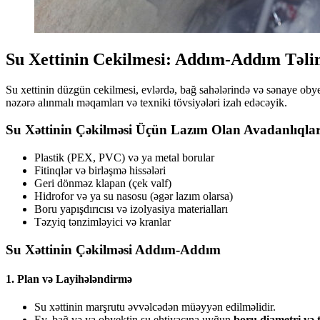
Su Xettinin Cekilmesi: Addım-Addım Təl
Su xettinin düzgün cekilmesi, evlərdə, bağ sahələrində və sənaye obyek
nəzərə alınmalı məqamları və texniki tövsiyələri izah edəcəyik.
Su Xəttinin Çəkilməsi Üçün Lazım Olan Avadanlıqla
Plastik (PEX, PVC) və ya metal borular
Fitinqlər və birləşmə hissələri
Geri dönməz klapan (çek valf)
Hidrofor və ya su nasosu (əgər lazım olarsa)
Boru yapışdırıcısı və izolyasiya materialları
Təzyiq tənzimləyici və kranlar
Su Xəttinin Çəkilməsi Addım-Addım
1. Plan və Layihələndirmə
Su xəttinin marşrutu əvvəlcədən müəyyən edilməlidir.
Ev, bağ və ya obyektin su ehtiyacına uyğun
boru diametri və t