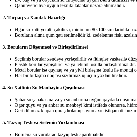
Qanunvericiliyə uyğun texniki tələblər nəzərə alınmalıdır.
2. Torpaq və Xəndək Hazırlığı
Əgər su xətti yeraltı çəkilirsə, minimum 80-100 sm dərinlikdə x
Boruların altına qum qatı sərilməlidir ki, zədələnmə riski azalsın
3. Boruların Döşənməsi və Birləşdirilməsi
Seçilmiş borular xəndəyə yerləşdirilir və fitinqlər vasitəsilə düzgü
Plastik borular yapışdırıcı və ya lehimli üsulla birləşdirilməlidir.
Metal borular isə qaynaq və ya yivli birləşmə üsulu ilə montaj ed
Hər bir birləşmə nöqtəsi sızdırmazlıq üçün yoxlanılmalıdır.
4. Su Xəttinin Su Mənbəyinə Qoşulması
Şəhər su şəbəkəsinə və ya su anbarına uyğun qaydada qoşulma a
Əgər quyu və ya anbar su mənbəyi kimi istifadə olunursa, hidrof
Geri dönməz klapan quraşdırılaraq suyun axın istiqaməti tənzim
5. Təzyiq Testi və Sistemin Yoxlanılması
Borulara su vurularaq təzyiq testi aparılmalıdır.