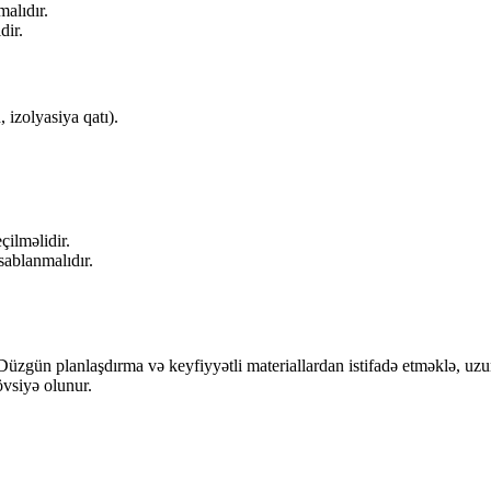
malıdır.
dir.
 izolyasiya qatı).
ilməlidir.
ablanmalıdır.
r. Düzgün planlaşdırma və keyfiyyətli materiallardan istifadə etməklə,
övsiyə olunur.