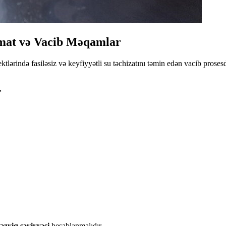
imat və Vacib Məqamlar
tlərində fasiləsiz və keyfiyyətli su təchizatını təmin edən vacib proses
r
əzyiq səviyyəsi
hesablanmalıdır.