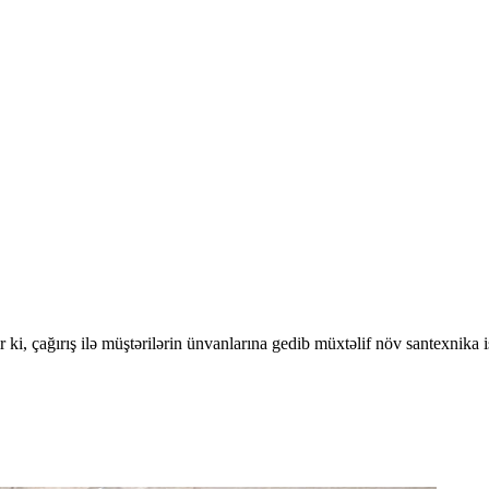
r ki, çağırış ilə müştərilərin ünvanlarına gedib müxtəlif növ santexnika iş