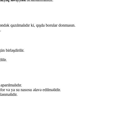
əndək qazılmalıdır ki, qışda borular donmasın.
.
n birləşdirilir.
ilir.
parılmalıdır.
or və ya su nasosu əlavə edilməlidir.
lənməlidir.