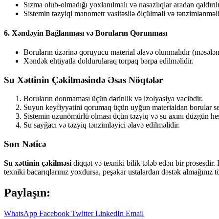
Sızma olub-olmadığı yoxlanılmalı və nasazlıqlar aradan qaldırıl
Sistemin təzyiqi manometr vasitəsilə ölçülməli və tənzimlənməli
6. Xəndəyin Bağlanması və Boruların Qorunması
Boruların üzərinə qoruyucu material əlavə olunmalıdır (məsələn,
Xəndək ehtiyatla doldurularaq torpaq bərpa edilməlidir.
Su Xəttinin Çəkilməsində Əsas Nöqtələr
Boruların donmaması üçün dərinlik və izolyasiya vacibdir.
Suyun keyfiyyətini qorumaq üçün uyğun materialdan borular seç
Sistemin uzunömürlü olması üçün təzyiq və su axını düzgün hes
Su sayğacı və təzyiq tənzimləyici əlavə edilməlidir.
Son Nəticə
Su xəttinin çəkilməsi
diqqət və texniki bilik tələb edən bir prosesdi
texniki bacarıqlarınız yoxdursa, peşəkar ustalardan dəstək almağınız t
Paylaşın:
WhatsApp
Facebook
Twitter
LinkedIn
Email