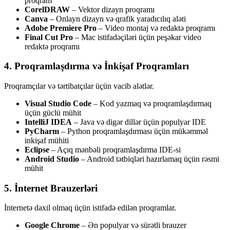
proqram
CorelDRAW
– Vektor dizayn proqramı
Canva
– Onlayn dizayn və qrafik yaradıcılıq aləti
Adobe Premiere Pro
– Video montaj və redaktə proqramı
Final Cut Pro
– Mac istifadəçiləri üçün peşəkar video
redaktə proqramı
4. Proqramlaşdırma və İnkişaf Proqramları
Proqramçılar və tərtibatçılar üçün vacib alətlər.
Visual Studio Code
– Kod yazmaq və proqramlaşdırmaq
üçün güclü mühit
IntelliJ IDEA
– Java və digər dillər üçün populyar IDE
PyCharm
– Python proqramlaşdırması üçün mükəmməl
inkişaf mühiti
Eclipse
– Açıq mənbəli proqramlaşdırma IDE-si
Android Studio
– Android tətbiqləri hazırlamaq üçün rəsmi
mühit
5. İnternet Brauzerləri
İnternetə daxil olmaq üçün istifadə edilən proqramlar.
Google Chrome
– Ən populyar və sürətli brauzer