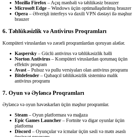
Mozilla Firefox
– Açıq mənbəli və təhlükəsiz brauzer
Microsoft Edge
– Windows üçün optimallaşdırılmış brauzer
Opera
– Əlverişli interfeys və daxili VPN dəstəyi ilə məşhur
brauzer
6. Təhlükəsizlik və Antivirus Proqramları
Kompüteri viruslardan və zərərli proqramlardan qoruyan alətlər.
Kaspersky
– Güclü antivirus və təhlükəsizlik həlli
Norton Antivirus
– Kompüteri viruslardan qorumaq üçün
effektiv proqram
Avast
– Pulsuz və pullu versiyaları olan antivirus proqramı
Bitdefender
– Qabaqcıl təhlükəsizlik sisteminə malik
antivirus proqramı
7. Oyun və Əyləncə Proqramları
Əyləncə və oyun həvəskarları üçün məşhur proqramlar.
Steam
– Oyun platforması və mağaza
Epic Games Launcher
– Fortnite və digər oyunlar üçün
platforma
Discord
– Oyunçular və icmalar üçün səsli və mətn əsaslı
ünsiyyət proqramı