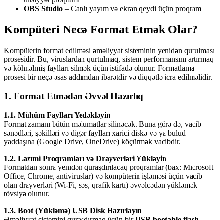
OBS Studio
– Canlı yayım və ekran qeydi üçün proqram
Kompüteri Necə Format Etmək Olar?
Kompüterin format edilməsi əməliyyat sisteminin yenidən qurulması
prosesidir. Bu, viruslardan qurtulmaq, sistem performansını artırmaq
və köhnəlmiş faylları silmək üçün istifadə olunur. Formatlama
prosesi bir neçə əsas addımdan ibarətdir və diqqətlə icra edilməlidir.
1. Format Etmədən Əvvəl Hazırlıq
1.1. Mühüm Faylları Yedəkləyin
Format zamanı bütün məlumatlar silinəcək. Buna görə də, vacib
sənədləri, şəkilləri və digər faylları xarici diskə və ya bulud
yaddaşına (Google Drive, OneDrive) köçürmək vacibdir.
1.2. Lazımi Proqramları və Drayverləri Yükləyin
Formatdan sonra yenidən quraşdırılacaq proqramlar (bax: Microsoft
Office, Chrome, antiviruslar) və kompüterin işləməsi üçün vacib
olan drayverləri (Wi-Fi, səs, qrafik kartı) əvvəlcədən yükləmək
tövsiyə olunur.
1.3. Boot (Yükləmə) USB Disk Hazırlayın
Əməliyyat sistemini quraşdırmaq üçün bir
USB bootable flash