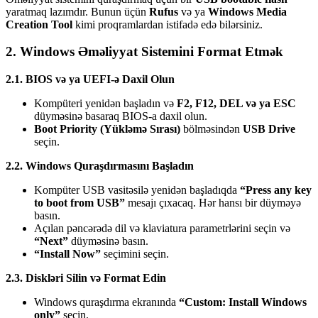
yaratmaq lazımdır. Bunun üçün
Rufus
və ya
Windows Media
Creation Tool
kimi proqramlardan istifadə edə bilərsiniz.
2. Windows Əməliyyat Sistemini Format Etmək
2.1. BIOS və ya UEFI-ə Daxil Olun
Kompüteri yenidən başladın və
F2, F12, DEL və ya ESC
düyməsinə basaraq BIOS-a daxil olun.
Boot Priority (Yükləmə Sırası)
bölməsindən
USB Drive
seçin.
2.2. Windows Quraşdırmasını Başladın
Kompüter USB vasitəsilə yenidən başladıqda
“Press any key
to boot from USB”
mesajı çıxacaq. Hər hansı bir düyməyə
basın.
Açılan pəncərədə dil və klaviatura parametrlərini seçin və
“Next”
düyməsinə basın.
“Install Now”
seçimini seçin.
2.3. Diskləri Silin və Format Edin
Windows quraşdırma ekranında
“Custom: Install Windows
only”
seçin.