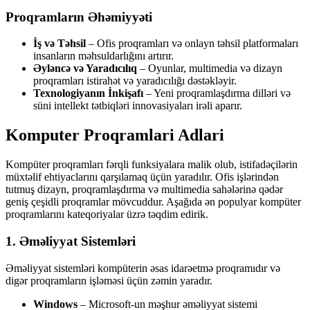
Proqramların Əhəmiyyəti
İş və Təhsil
– Ofis proqramları və onlayn təhsil platformaları
insanların məhsuldarlığını artırır.
Əyləncə və Yaradıcılıq
– Oyunlar, multimedia və dizayn
proqramları istirahət və yaradıcılığı dəstəkləyir.
Texnologiyanın İnkişafı
– Yeni proqramlaşdırma dilləri və
süni intellekt tətbiqləri innovasiyaları irəli aparır.
Komputer Proqramlari Adlari
Kompüter proqramları fərqli funksiyalara malik olub, istifadəçilərin
müxtəlif ehtiyaclarını qarşılamaq üçün yaradılır. Ofis işlərindən
tutmuş dizayn, proqramlaşdırma və multimedia sahələrinə qədər
geniş çeşidli proqramlar mövcuddur. Aşağıda ən populyar kompüter
proqramlarını kateqoriyalar üzrə təqdim edirik.
1. Əməliyyat Sistemləri
Əməliyyat sistemləri kompüterin əsas idarəetmə proqramıdır və
digər proqramların işləməsi üçün zəmin yaradır.
Windows
– Microsoft-un məşhur əməliyyat sistemi