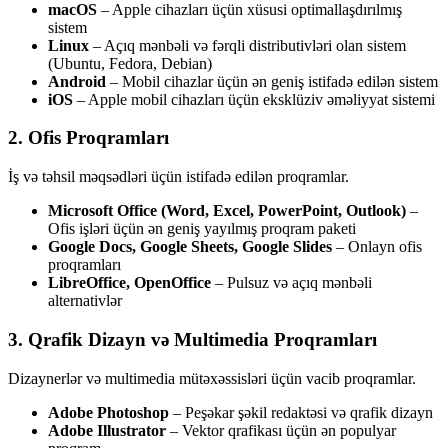
macOS
– Apple cihazları üçün xüsusi optimallaşdırılmış
sistem
Linux
– Açıq mənbəli və fərqli distributivləri olan sistem
(Ubuntu, Fedora, Debian)
Android
– Mobil cihazlar üçün ən geniş istifadə edilən sistem
iOS
– Apple mobil cihazları üçün eksklüziv əməliyyat sistemi
2. Ofis Proqramları
İş və təhsil məqsədləri üçün istifadə edilən proqramlar.
Microsoft Office (Word, Excel, PowerPoint, Outlook)
–
Ofis işləri üçün ən geniş yayılmış proqram paketi
Google Docs, Google Sheets, Google Slides
– Onlayn ofis
proqramları
LibreOffice, OpenOffice
– Pulsuz və açıq mənbəli
alternativlər
3. Qrafik Dizayn və Multimedia Proqramları
Dizaynerlər və multimedia mütəxəssisləri üçün vacib proqramlar.
Adobe Photoshop
– Peşəkar şəkil redaktəsi və qrafik dizayn
Adobe Illustrator
– Vektor qrafikası üçün ən populyar