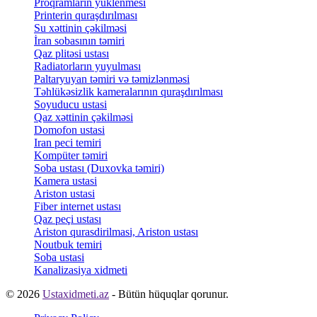
Proqramlarin yuklenmesi
Printerin quraşdırılması
Su xəttinin çəkilməsi
İran sobasının təmiri
Qaz plitəsi ustası
Radiatorların yuyulması
Paltaryuyan təmiri və təmizlənməsi
Təhlükəsizlik kameralarının quraşdırılması
Soyuducu ustasi
Qaz xəttinin çəkilməsi
Domofon ustasi
Iran peci temiri
Kompüter təmiri
Soba ustası (Duxovka təmiri)
Kamera ustasi
Ariston ustasi
Fiber internet ustası
Qaz peçi ustası
Ariston qurasdirilmasi, Ariston ustası
Noutbuk temiri
Soba ustasi
Kanalizasiya xidmeti
© 2026
Ustaxidmeti.az
- Bütün hüquqlar qorunur.