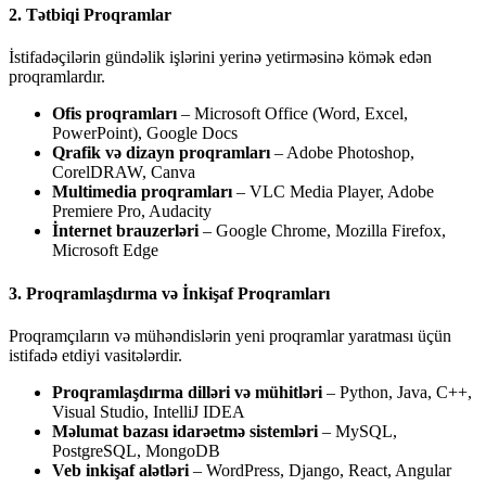
2. Tətbiqi Proqramlar
İstifadəçilərin gündəlik işlərini yerinə yetirməsinə kömək edən
proqramlardır.
Ofis proqramları
– Microsoft Office (Word, Excel,
PowerPoint), Google Docs
Qrafik və dizayn proqramları
– Adobe Photoshop,
CorelDRAW, Canva
Multimedia proqramları
– VLC Media Player, Adobe
Premiere Pro, Audacity
İnternet brauzerləri
– Google Chrome, Mozilla Firefox,
Microsoft Edge
3. Proqramlaşdırma və İnkişaf Proqramları
Proqramçıların və mühəndislərin yeni proqramlar yaratması üçün
istifadə etdiyi vasitələrdir.
Proqramlaşdırma dilləri və mühitləri
– Python, Java, C++,
Visual Studio, IntelliJ IDEA
Məlumat bazası idarəetmə sistemləri
– MySQL,
PostgreSQL, MongoDB
Veb inkişaf alətləri
– WordPress, Django, React, Angular