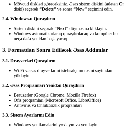
Mövcud diskləri görəcəksiniz. Əsas sistem diskini (adətən
C:
diski) seçərək
“Delete”
və sonra
“New”
seçimini edin.
2.4. Windows-u Quraşdırın
Sistem diskini seçərək
“Next”
düyməsinə klikləyin.
Windows avtomatik olaraq quraşdırılacaq və kompüter bir
neçə dəfə yenidən başlayacaq.
3. Formatdan Sonra Ediləcək Əsas Addımlar
3.1. Drayverləri Quraşdırın
Wi-Fi və səs drayverlərini istehsalçının rəsmi saytından
yükləyin.
3.2. Əsas Proqramları Yenidən Quraşdırın
Brauzerlər (Google Chrome, Mozilla Firefox)
Ofis proqramları (Microsoft Office, LibreOffice)
Antivirus və təhlükəsizlik proqramları
3.3. Sistem Ayarlarını Edin
Windows yeniləmələrini yoxlayın və yeniləyin.