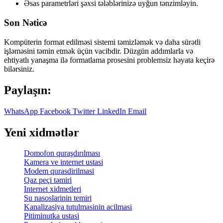
Əsas parametrləri şəxsi tələblərinizə uyğun tənzimləyin.
Son Nəticə
Kompüterin format edilməsi sistemi təmizləmək və daha sürətli
işləməsini təmin etmək üçün vacibdir. Düzgün addımlarla və
ehtiyatlı yanaşma ilə formatlama prosesini problemsiz həyata keçirə
bilərsiniz.
Paylaşın:
WhatsApp
Facebook
Twitter
LinkedIn
Email
Yeni xidmətlər
Domofon quraşdırılması
Kamera ve internet ustasi
Modem qurasdirilmasi
Qaz peçi təmiri
Internet xidmetleri
Su nasoslarinin temiri
Kanalizasiya tutulmasinin acilmasi
Pitiminutka ustasi