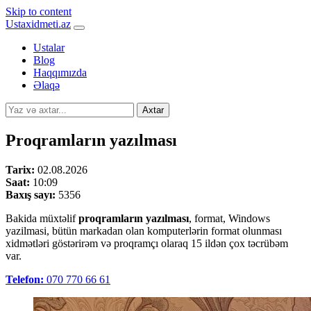
Skip to content
Ustaxidmeti.az
Ustalar
Blog
Haqqımızda
Əlaqə
Axtar
Proqramların yazılması
Tarix:
02.08.2026
Saat:
10:09
Baxış sayı:
5356
Bakida müxtəlif
proqramların yazılması
, format, Windows
yazilmasi, bütün markadan olan komputerlərin format olunması
xidmətləri göstərirəm və proqramçı olaraq 15 ildən çox təcrübəm
var.
Telefon:
070 770 66 61