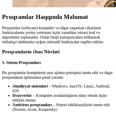
Proqramlar Haqqında Məlumat
Proqramlar (software) kompüter və digər rəqəmsal cihazların
funksiyalarını yerinə yetirməsi üçün yaradılan xüsusi kod və
alqoritmlər toplusudur. Onlar fərqli kateqoriyalara bölünərək
istifadəçi tələblərinə uyğun müxtəlif funksiyalar təqdim edirlər.
Proqramların Əsas Növləri
1. Sistem Proqramları
Bu proqramlar kompüterin əsas işləmə prinsipini təmin edir və digər
proqramların işləməsinə şərait yaradır.
Əməliyyat sistemləri
– Windows, macOS, Linux, Android,
iOS
Drayverlər
– Kompüter avadanlıqlarını idarə etmək üçün
istifadə olunur
Antivirus proqramları
– Sistem təhlükəsizliyini təmin edir
(Norton, Avast, Kaspersky)