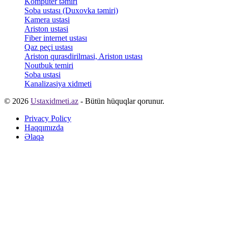
Kompüter təmiri
Soba ustası (Duxovka təmiri)
Kamera ustasi
Ariston ustasi
Fiber internet ustası
Qaz peçi ustası
Ariston qurasdirilmasi, Ariston ustası
Noutbuk temiri
Soba ustasi
Kanalizasiya xidmeti
© 2026
Ustaxidmeti.az
- Bütün hüquqlar qorunur.
Privacy Policy
Haqqımızda
Əlaqə