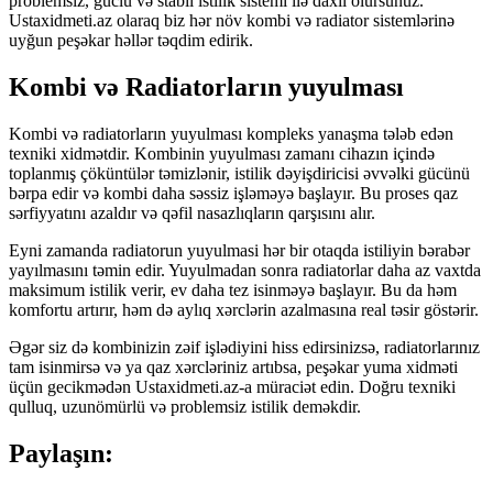
problemsiz, güclü və stabil istilik sistemi ilə daxil olursunuz.
Ustaxidmeti.az olaraq biz hər növ kombi və radiator sistemlərinə
uyğun peşəkar həllər təqdim edirik.
Kombi və Radiatorların yuyulması
Kombi və radiatorların yuyulması kompleks yanaşma tələb edən
texniki xidmətdir. Kombinin yuyulması zamanı cihazın içində
toplanmış çöküntülər təmizlənir, istilik dəyişdiricisi əvvəlki gücünü
bərpa edir və kombi daha səssiz işləməyə başlayır. Bu proses qaz
sərfiyyatını azaldır və qəfil nasazlıqların qarşısını alır.
Eyni zamanda radiatorun yuyulmasi hər bir otaqda istiliyin bərabər
yayılmasını təmin edir. Yuyulmadan sonra radiatorlar daha az vaxtda
maksimum istilik verir, ev daha tez isinməyə başlayır. Bu da həm
komfortu artırır, həm də aylıq xərclərin azalmasına real təsir göstərir.
Əgər siz də kombinizin zəif işlədiyini hiss edirsinizsə, radiatorlarınız
tam isinmirsə və ya qaz xərcləriniz artıbsa, peşəkar yuma xidməti
üçün gecikmədən Ustaxidmeti.az-a müraciət edin. Doğru texniki
qulluq, uzunömürlü və problemsiz istilik deməkdir.
Paylaşın: