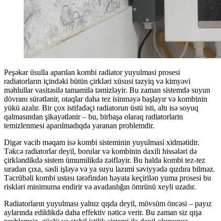
Peşəkar üsulla aparılan kombi radiator yuyulmasi prosesi
radiatorların içindəki bütün çirkləri xüsusi təzyiq və kimyəvi
məhlullar vasitəsilə tamamilə təmizləyir. Bu zaman sistemdə suyun
dövranı sürətlənir, otaqlar daha tez isinməyə başlayır və kombinin
yükü azalır. Bir çox istifadəçi radiatorun üstü isti, altı isə soyuq
qalmasından şikayətlənir – bu, birbaşa olaraq radiatorlarin
temizlenmesi aparılmadıqda yaranan problemdir.
Digər vacib məqam isə kombi sisteminin yuyulmasi xidmətidir.
Təkcə radiatorlar deyil, borular və kombinin daxili hissələri də
çirkləndikdə sistem ümumilikdə zəifləyir. Bu halda kombi tez-tez
sıradan çıxa, səsli işləyə və ya suyu lazımi səviyyədə qızdıra bilməz.
Təcrübəli kombi ustası tərəfindən həyata keçirilən yuma prosesi bu
riskləri minimuma endirir və avadanlığın ömrünü xeyli uzadır.
Radiatorların yuyulması yalnız qışda deyil, mövsüm öncəsi – payız
aylarında edildikdə daha effektiv nəticə verir. Bu zaman siz qışa