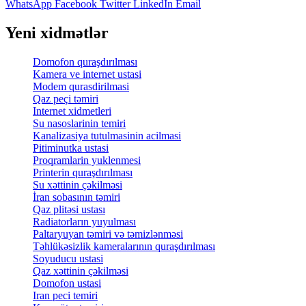
WhatsApp
Facebook
Twitter
LinkedIn
Email
Yeni xidmətlər
Domofon quraşdırılması
Kamera ve internet ustasi
Modem qurasdirilmasi
Qaz peçi təmiri
Internet xidmetleri
Su nasoslarinin temiri
Kanalizasiya tutulmasinin acilmasi
Pitiminutka ustasi
Proqramlarin yuklenmesi
Printerin quraşdırılması
Su xəttinin çəkilməsi
İran sobasının təmiri
Qaz plitəsi ustası
Radiatorların yuyulması
Paltaryuyan təmiri və təmizlənməsi
Təhlükəsizlik kameralarının quraşdırılması
Soyuducu ustasi
Qaz xəttinin çəkilməsi
Domofon ustasi
Iran peci temiri