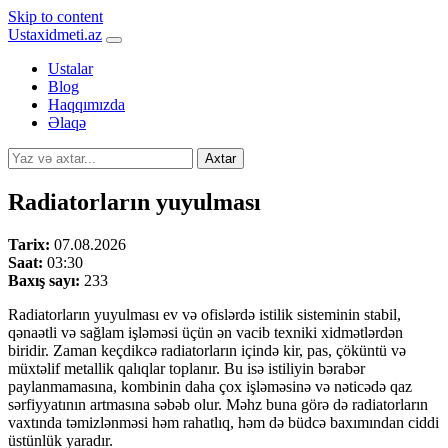
Skip to content
Ustaxidmeti.az
Ustalar
Blog
Haqqımızda
Əlaqə
Axtar
Radiatorların yuyulması
Tarix:
07.08.2026
Saat:
03:30
Baxış sayı:
233
Radiatorların yuyulması ev və ofislərdə istilik sisteminin stabil,
qənaətli və sağlam işləməsi üçün ən vacib texniki xidmətlərdən
biridir. Zaman keçdikcə radiatorların içində kir, pas, çöküntü və
müxtəlif metallik qalıqlar toplanır. Bu isə istiliyin bərabər
paylanmamasına, kombinin daha çox işləməsinə və nəticədə qaz
sərfiyyatının artmasına səbəb olur. Məhz buna görə də radiatorların
vaxtında təmizlənməsi həm rahatlıq, həm də büdcə baxımından ciddi
üstünlük yaradır.