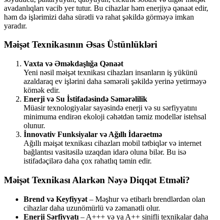
avadanlıqları vacib yer tutur. Bu cihazlar həm enerjiyə qənaət edir,
həm də işlərimizi daha sürətli və rahat şəkildə görməyə imkan
yaradır.
Məişət Texnikasının Əsas Üstünlükləri
Vaxta və Əməkdaşlığa Qənaət
Yeni nəsil məişət texnikası cihazları insanların iş yükünü
azaldaraq ev işlərini daha səmərəli şəkildə yerinə yetirməyə
kömək edir.
Enerji və Su İstifadəsində Səmərəlilik
Müasir texnologiyalar sayəsində enerji və su sərfiyyatını
minimuma endirən ekoloji cəhətdən təmiz modellər istehsal
olunur.
İnnovativ Funksiyalar və Ağıllı İdarəetmə
Ağıllı məişət texnikası cihazları mobil tətbiqlər və internet
bağlantısı vasitəsilə uzaqdan idarə oluna bilər. Bu isə
istifadəçilərə daha çox rahatlıq təmin edir.
Məişət Texnikası Alarkən Nəyə Diqqət Etməli?
Brend və Keyfiyyət
– Məşhur və etibarlı brendlərdən olan
cihazlar daha uzunömürlü və zəmanətli olur.
Enerji Sərfiyyatı
– A+++ və ya A++ sinifli texnikalar daha