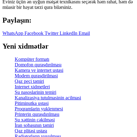
Eviniz üçün ən uyğun məişət texnikasını seçərək həm rahat, həm də
müasir bir həyat tərzi qura bilərsiniz.
Paylaşın:
WhatsApp
Facebook
Twitter
LinkedIn
Email
Yeni xidmətlər
Kompüter formatı
Domofon quraşdırılması
Kamera ve internet ustasi
Modem qurasdirilmasi
Qaz peçi təmiri
Internet xidmetleri
Su nasoslarinin temiri
Kanalizasiya tutulmasinin acilmasi
Pitiminutka ustasi
Proqramlarin yuklenmesi
Printerin quraşdırılması
Su xəttinin çəkilməsi
İran sobasının təmiri
Qaz plitəsi ustası
Radiatorların yuyulması