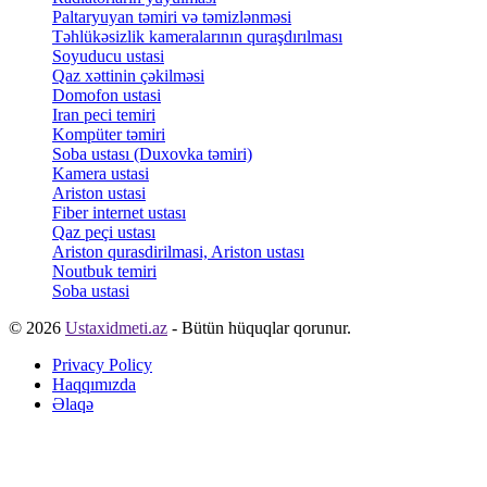
Paltaryuyan təmiri və təmizlənməsi
Təhlükəsizlik kameralarının quraşdırılması
Soyuducu ustasi
Qaz xəttinin çəkilməsi
Domofon ustasi
Iran peci temiri
Kompüter təmiri
Soba ustası (Duxovka təmiri)
Kamera ustasi
Ariston ustasi
Fiber internet ustası
Qaz peçi ustası
Ariston qurasdirilmasi, Ariston ustası
Noutbuk temiri
Soba ustasi
© 2026
Ustaxidmeti.az
- Bütün hüquqlar qorunur.
Privacy Policy
Haqqımızda
Əlaqə