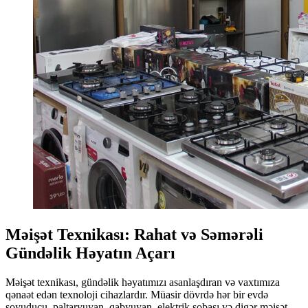
Məişət Texnikası: Rahat və Səmərəli
Gündəlik Həyatın Açarı
Məişət texnikası, gündəlik həyatımızı asanlaşdıran və vaxtımıza
qənaət edən texnoloji cihazlardır. Müasir dövrdə hər bir evdə
soyuducu, paltaryuyan, qabyuyan, elektrik sobası və digər məişət