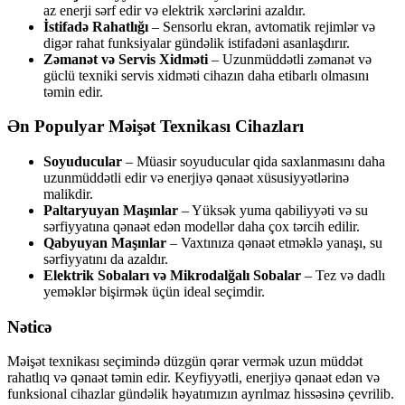
az enerji sərf edir və elektrik xərclərini azaldır.
İstifadə Rahatlığı
– Sensorlu ekran, avtomatik rejimlər və
digər rahat funksiyalar gündəlik istifadəni asanlaşdırır.
Zəmanət və Servis Xidməti
– Uzunmüddətli zəmanət və
güclü texniki servis xidməti cihazın daha etibarlı olmasını
təmin edir.
Ən Populyar Məişət Texnikası Cihazları
Soyuducular
– Müasir soyuducular qida saxlanmasını daha
uzunmüddətli edir və enerjiyə qənaət xüsusiyyətlərinə
malikdir.
Paltaryuyan Maşınlar
– Yüksək yuma qabiliyyəti və su
sərfiyyatına qənaət edən modellər daha çox tərcih edilir.
Qabyuyan Maşınlar
– Vaxtınıza qənaət etməklə yanaşı, su
sərfiyyatını da azaldır.
Elektrik Sobaları və Mikrodalğalı Sobalar
– Tez və dadlı
yeməklər bişirmək üçün ideal seçimdir.
Nəticə
Məişət texnikası seçimində düzgün qərar vermək uzun müddət
rahatlıq və qənaət təmin edir. Keyfiyyətli, enerjiyə qənaət edən və
funksional cihazlar gündəlik həyatımızın ayrılmaz hissəsinə çevrilib.