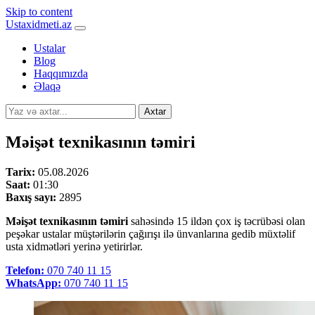
Skip to content
Ustaxidmeti.az
Ustalar
Blog
Haqqımızda
Əlaqə
Axtar
Məişət texnikasının təmiri
Tarix:
05.08.2026
Saat:
01:30
Baxış sayı:
2895
Məişət texnikasının təmiri
sahəsində 15 ildən çox iş təcrübəsi olan
peşəkar ustalar müştərilərin çağırışı ilə ünvanlarına gedib müxtəlif
usta xidmətləri yerinə yetirirlər.
Telefon:
070 740 11 15
WhatsApp:
070 740 11 15