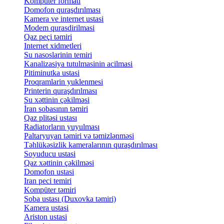
Kompüter formatı
Domofon quraşdırılması
Kamera ve internet ustasi
Modem qurasdirilmasi
Qaz peçi təmiri
Internet xidmetleri
Su nasoslarinin temiri
Kanalizasiya tutulmasinin acilmasi
Pitiminutka ustasi
Proqramlarin yuklenmesi
Printerin quraşdırılması
Su xəttinin çəkilməsi
İran sobasının təmiri
Qaz plitəsi ustası
Radiatorların yuyulması
Paltaryuyan təmiri və təmizlənməsi
Təhlükəsizlik kameralarının quraşdırılması
Soyuducu ustasi
Qaz xəttinin çəkilməsi
Domofon ustasi
Iran peci temiri
Kompüter təmiri
Soba ustası (Duxovka təmiri)
Kamera ustasi
Ariston ustasi