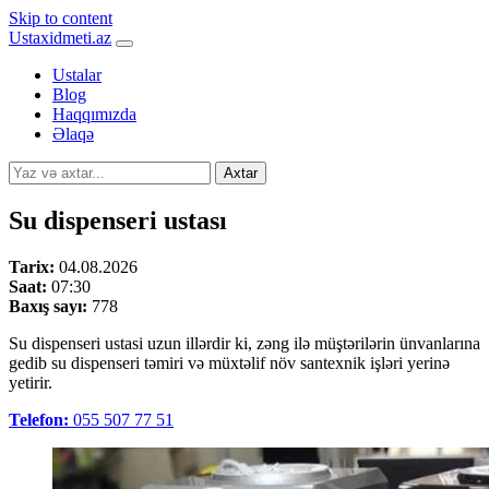
Skip to content
Ustaxidmeti.az
Ustalar
Blog
Haqqımızda
Əlaqə
Axtar
Su dispenseri ustası
Tarix:
04.08.2026
Saat:
07:30
Baxış sayı:
778
Su dispenseri ustasi uzun illərdir ki, zəng ilə müştərilərin ünvanlarına
gedib su dispenseri təmiri və müxtəlif növ santexnik işləri yerinə
yetirir.
Telefon:
055 507 77 51