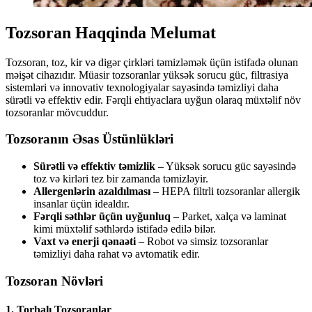
Tozsoran Haqqinda Melumat
Tozsoran, toz, kir və digər çirkləri təmizləmək üçün istifadə olunan
məişət cihazıdır. Müasir tozsoranlar yüksək sorucu güc, filtrasiya
sistemləri və innovativ texnologiyalar sayəsində təmizliyi daha
sürətli və effektiv edir. Fərqli ehtiyaclara uyğun olaraq müxtəlif növ
tozsoranlar mövcuddur.
Tozsoranın Əsas Üstünlükləri
Sürətli və effektiv təmizlik
– Yüksək sorucu güc sayəsində
toz və kirləri tez bir zamanda təmizləyir.
Allergenlərin azaldılması
– HEPA filtrli tozsoranlar allergik
insanlar üçün idealdır.
Fərqli səthlər üçün uyğunluq
– Parket, xalça və laminat
kimi müxtəlif səthlərdə istifadə edilə bilər.
Vaxt və enerji qənaəti
– Robot və simsiz tozsoranlar
təmizliyi daha rahat və avtomatik edir.
Tozsoran Növləri
1.
Torbalı Tozsoranlar