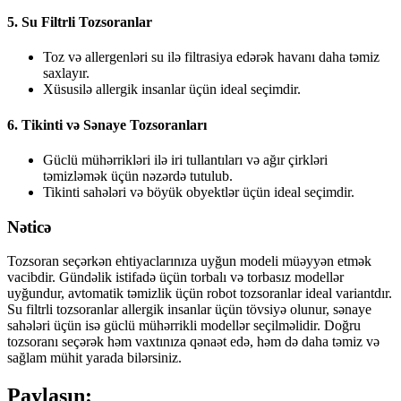
5.
Su Filtrli Tozsoranlar
Toz və allergenləri su ilə filtrasiya edərək havanı daha təmiz
saxlayır.
Xüsusilə allergik insanlar üçün ideal seçimdir.
6.
Tikinti və Sənaye Tozsoranları
Güclü mühərrikləri ilə iri tullantıları və ağır çirkləri
təmizləmək üçün nəzərdə tutulub.
Tikinti sahələri və böyük obyektlər üçün ideal seçimdir.
Nəticə
Tozsoran seçərkən ehtiyaclarınıza uyğun modeli müəyyən etmək
vacibdir. Gündəlik istifadə üçün torbalı və torbasız modellər
uyğundur, avtomatik təmizlik üçün robot tozsoranlar ideal variantdır.
Su filtrli tozsoranlar allergik insanlar üçün tövsiyə olunur, sənaye
sahələri üçün isə güclü mühərrikli modellər seçilməlidir. Doğru
tozsoranı seçərək həm vaxtınıza qənaət edə, həm də daha təmiz və
sağlam mühit yarada bilərsiniz.
Paylaşın: