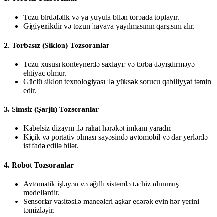
Tozu birdəfəlik və ya yuyula bilən torbada toplayır.
Gigiyenikdir və tozun havaya yayılmasının qarşısını alır.
2.
Torbasız (Siklon) Tozsoranlar
Tozu xüsusi konteynerdə saxlayır və torba dəyişdirməyə
ehtiyac olmur.
Güclü siklon texnologiyası ilə yüksək sorucu qabiliyyət təmin
edir.
3.
Simsiz (Şarjlı) Tozsoranlar
Kabelsiz dizaynı ilə rahat hərəkət imkanı yaradır.
Kiçik və portativ olması sayəsində avtomobil və dar yerlərdə
istifadə edilə bilər.
4.
Robot Tozsoranlar
Avtomatik işləyən və ağıllı sistemlə təchiz olunmuş
modellərdir.
Sensorlar vasitəsilə maneələri aşkar edərək evin hər yerini
təmizləyir.