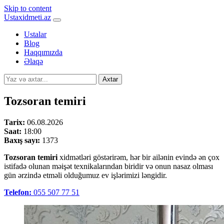
Skip to content
Ustaxidmeti.az
Ustalar
Blog
Haqqımızda
Əlaqə
Axtar
Tozsoran temiri
Tarix:
06.08.2026
Saat:
18:00
Baxış sayı:
1373
Tozsoran temiri
xidmətləri göstərirəm, hər bir ailənin evində ən çox
istifadə olunan məişət texnikalarından biridir və onun nasaz olması
gün ərzində etməli olduğumuz ev işlərimizi ləngidir.
Telefon:
055 507 77 51