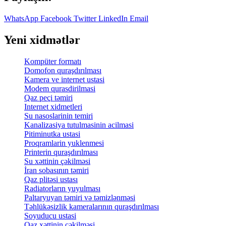
WhatsApp
Facebook
Twitter
LinkedIn
Email
Yeni xidmətlər
Kompüter formatı
Domofon quraşdırılması
Kamera ve internet ustasi
Modem qurasdirilmasi
Qaz peçi təmiri
Internet xidmetleri
Su nasoslarinin temiri
Kanalizasiya tutulmasinin acilmasi
Pitiminutka ustasi
Proqramlarin yuklenmesi
Printerin quraşdırılması
Su xəttinin çəkilməsi
İran sobasının təmiri
Qaz plitəsi ustası
Radiatorların yuyulması
Paltaryuyan təmiri və təmizlənməsi
Təhlükəsizlik kameralarının quraşdırılması
Soyuducu ustasi
Qaz xəttinin çəkilməsi