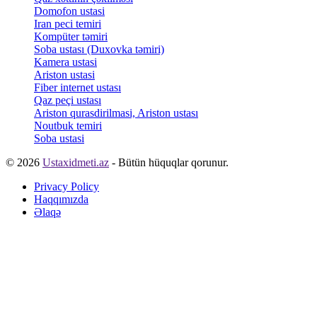
Domofon ustasi
Iran peci temiri
Kompüter təmiri
Soba ustası (Duxovka təmiri)
Kamera ustasi
Ariston ustasi
Fiber internet ustası
Qaz peçi ustası
Ariston qurasdirilmasi, Ariston ustası
Noutbuk temiri
Soba ustasi
© 2026
Ustaxidmeti.az
- Bütün hüquqlar qorunur.
Privacy Policy
Haqqımızda
Əlaqə